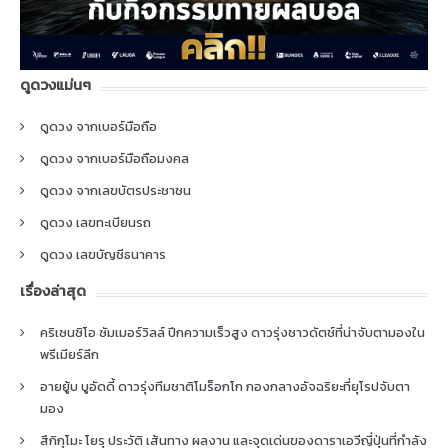
ดูดวงแม่นๆ
ดูดวง จากเบอร์มือถือ
ดูดวง จากเบอร์มือถือมงคล
ดูดวง จากเลขบัตรประชาชน
ดูดวง เลขทะเบียนรถ
ดูดวง เลขบัญชีธนาคาร
เรื่องล่าสุด
คริเซนซิโอ ซัมเมอร์วิลล์ ปีกความเร็วสูง ดาวรุ่งชาวดัตช์ที่น่าจับตามองใน
พรีเมียร์ลีก
อายยู้บ บูอัดดี้ ดาวรุ่งทีมชาติโมร็อกโก กองกลางอัจฉริยะที่ยุโรปจับตา
มอง
สึกิกุโมะ โยรุ ประวัติ เส้นทาง ผลงาน และจุดเด่นของดาราเอวีญี่ปุ่นที่กำลัง