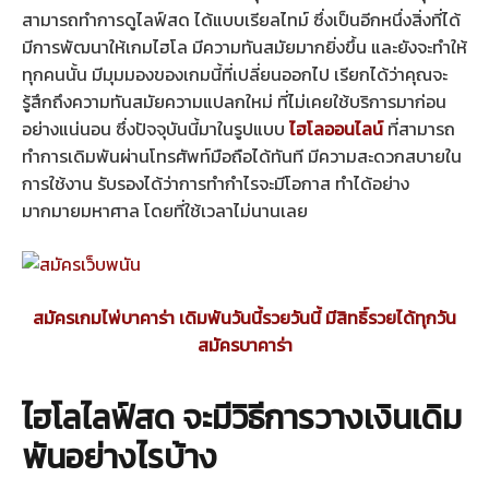
สามารถทำการดูไลฟ์สด ได้แบบเรียลไทม์ ซึ่งเป็นอีกหนึ่งสิ่งที่ได้
มีการพัฒนาให้เกมไฮโล มีความทันสมัยมากยิ่งขึ้น และยังจะทำให้
ทุกคนนั้น มีมุมมองของเกมนี้ที่เปลี่ยนออกไป เรียกได้ว่าคุณจะ
รู้สึกถึงความทันสมัยความแปลกใหม่ ที่ไม่เคยใช้บริการมาก่อน
อย่างแน่นอน ซึ่งปัจจุบันนี้มาในรูปแบบ
ไฮโลออนไลน์
ที่สามารถ
ทำการเดิมพันผ่านโทรศัพท์มือถือได้ทันที มีความสะดวกสบายใน
การใช้งาน รับรองได้ว่าการทำกำไรจะมีโอกาส ทำได้อย่าง
มากมายมหาศาล โดยที่ใช้เวลาไม่นานเลย
สมัครเกมไพ่บาคาร่า เดิมพันวันนี้รวยวันนี้ มีสิทธิ์รวยได้ทุกวัน
สมัครบาคาร่า
ไฮโลไลฟ์สด จะมีวิธีการวางเงินเดิม
พันอย่างไรบ้าง