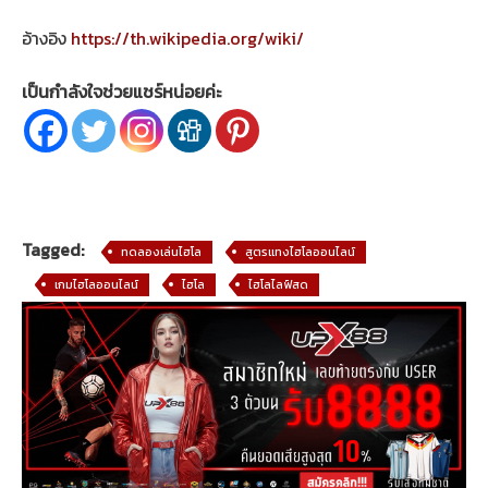
อ้างอิง
https://th.wikipedia.org/wiki/
เป็นกำลังใจช่วยแชร์หน่อยค่ะ
Tagged:
ทดลองเล่นไฮโล
สูตรแทงไฮโลออนไลน์
เกมไฮโลออนไลน์
ไฮโล
ไฮโลไลฟ์สด