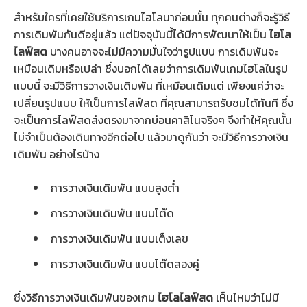
สำหรับใครที่เคยใช้บริการเกมไฮโลมาก่อนนั้น ทุกคนต่างก็จะรู้วิธี
การเดิมพันกันดีอยู่แล้ว แต่ปัจจุบันนี้ได้มีการพัฒนาให้เป็น
ไฮโล
ไลฟ์สด
บางคนอาจจะไม่มีความมั่นใจว่ารูปแบบ การเดิมพันจะ
เหมือนเดิมหรือเปล่า ซึ่งบอกได้เลยว่าการเดิมพันเกมไฮโลในรูป
แบบนี้ จะมีวิธีการวางเงินเดิมพัน ที่เหมือนเดิมแต่ เพียงแค่ว่าจะ
เปลี่ยนรูปแบบ ให้เป็นการไลฟ์สด ที่คุณสามารถรับชมได้ทันที ซึ่ง
จะเป็นการไลฟ์สดส่งตรงมาจากบ่อนคาสิโนจริงๆ จึงทำให้คุณนั้น
ไม่จำเป็นต้องเดินทางอีกต่อไป แล้วมาดูกันว่า จะมีวิธีการวางเงิน
เดิมพัน อย่างไรบ้าง
การวางเงินเดิมพัน แบบสูงต่ำ
การวางเงินเดิมพัน แบบโต๊ด
การวางเงินเดิมพัน แบบเต็งเลข
การวางเงินเดิมพัน แบบโต๊ดสองคู่
ซึ่งวิธีการวางเงินเดิมพันของเกม
ไฮโลไลฟ์สด
เห็นไหมว่าไม่มี