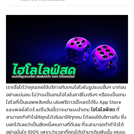
เราเชื่อได้ว่าคุณเคยใช้บริการกับเกมไฮโลในรูปแบบอื่นๆ มาก่อน
อย่างแน่นอน ไม่ว่าจะเป็นเกมไฮโลในคาสิโนจริงๆ หรือจะเป็นเกม
ไฮโลที่เป็นแอพพลิเคชั่น เล่นฟรีดาวน์โหลดได้ใน App Store
และเพลย์สโตร์ แต่ในวันนี้เราจะมาแนะนำเกม
ไฮโลไลฟ์สด
ที่
สามารถทำกำไรให้คุณได้จริงมาให้ทุกคน ได้ลองใช้บริการกัน ซึ่ง
บอกได้เลยว่าเป็นอีกหนึ่งหนทางที่ดีเลย ที่จะสามารถทำกำไรได้
อย่างมั่นใจ 100% เพราะว่าเวลาที่คุณได้เข้ามาเดิมพันนั้น คุณจะ