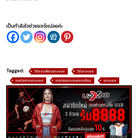
เป็นกำลังใจช่วยแชร์หน่อยค่ะ
Tagged:
วิธีชวนเพื่อนแทงบอล
วิธีแทงบอล
เทคนิคการแทงบอล
เทคนิคแทงบอลแบบเซียน
แทงบอล