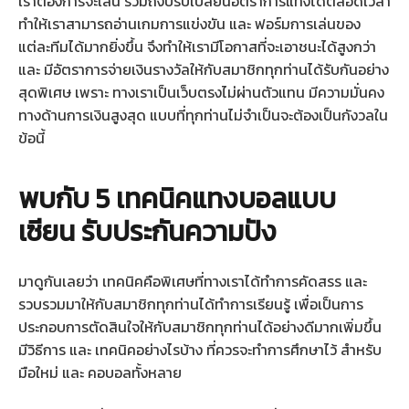
เราต้องการจะเล่น รวมถึงปรับเปลี่ยนอัตราการแทงได้ตลอดเวลา
ทำให้เราสามารถอ่านเกมการแข่งขัน และ ฟอร์มการเล่นของ
แต่ละทีมได้มากยิ่งขึ้น จึงทำให้เรามีโอกาสที่จะเอาชนะได้สูงกว่า
และ มีอัตราการจ่ายเงินรางวัลให้กับสมาชิกทุกท่านได้รับกันอย่าง
สุดพิเศษ เพราะ ทางเราเป็นเว็บตรงไม่ผ่านตัวแทน มีความมั่นคง
ทางด้านการเงินสูงสุด แบบที่ทุกท่านไม่จำเป็นจะต้องเป็นกังวลใน
ข้อนี้
พบกับ
5 เทคนิคแทงบอลแบบ
เซียน
รับประกันความปัง
มาดูกันเลยว่า เทคนิคคือพิเศษที่ทางเราได้ทำการคัดสรร และ
รวบรวมมาให้กับสมาชิกทุกท่านได้ทำการเรียนรู้ เพื่อเป็นการ
ประกอบการตัดสินใจให้กับสมาชิกทุกท่านได้อย่างดีมากเพิ่มขึ้น
มีวิธีการ และ เทคนิคอย่างไรบ้าง ที่ควรจะทำการศึกษาไว้ สำหรับ
มือใหม่ และ คอบอลทั้งหลาย