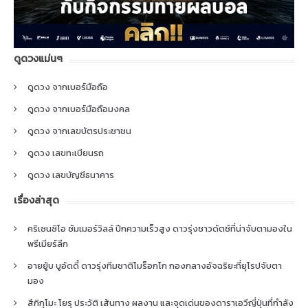
ดูดวงแม่นๆ
ดูดวง จากเบอร์มือถือ
ดูดวง จากเบอร์มือถือมงคล
ดูดวง จากเลขบัตรประชาชน
ดูดวง เลขทะเบียนรถ
ดูดวง เลขบัญชีธนาคาร
เรื่องล่าสุด
คริเซนซิโอ ซัมเมอร์วิลล์ ปีกความเร็วสูง ดาวรุ่งชาวดัตช์ที่น่าจับตามองใน
พรีเมียร์ลีก
อายยู้บ บูอัดดี้ ดาวรุ่งทีมชาติโมร็อกโก กองกลางอัจฉริยะที่ยุโรปจับตา
มอง
สึกิกุโมะ โยรุ ประวัติ เส้นทาง ผลงาน และจุดเด่นของดาราเอวีญี่ปุ่นที่กำลัง