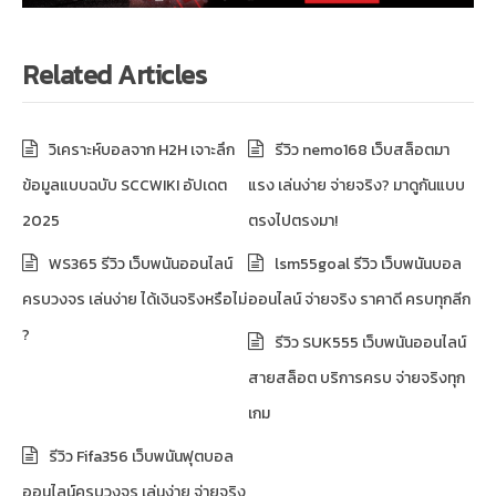
Related Articles
วิเคราะห์บอลจาก H2H เจาะลึก
รีวิว nemo168 เว็บสล็อตมา
ข้อมูลแบบฉบับ SCCWIKI อัปเดต
แรง เล่นง่าย จ่ายจริง? มาดูกันแบบ
2025
ตรงไปตรงมา!
WS365 รีวิว เว็บพนันออนไลน์
lsm55goal รีวิว เว็บพนันบอล
ครบวงจร เล่นง่าย ได้เงินจริงหรือไม่
ออนไลน์ จ่ายจริง ราคาดี ครบทุกลีก
?
รีวิว SUK555 เว็บพนันออนไลน์
สายสล็อต บริการครบ จ่ายจริงทุก
เกม
รีวิว Fifa356 เว็บพนันฟุตบอล
ออนไลน์ครบวงจร เล่นง่าย จ่ายจริง