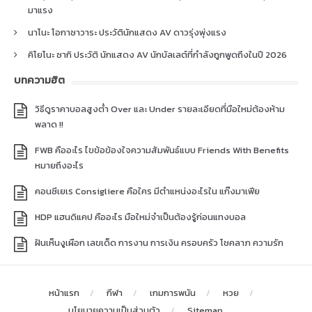
มาแรง
นาโนะ โอกาซาวาระ ประวัตินักแสดง AV ดาวรุ่งพุ่งแรง
คิโยโนะ ซากิ ประวัติ นักแสดง AV นักบัลเลต์ที่กำลังถูกพูดถึงในปี 2026
บทความฮิต
วิธีดูราคาบอลสูงต่ำ Over และ Under รายละเอียดที่มือใหม่ต้องห้าม
พลาด !!
FWB คืออะไร ไขข้อข้องใจความสัมพันธ์แบบ Friends With Benefits
หมายถึงอะไร
คอนซีเยเร Consigliere คือใคร มีตำแหน่งอะไรใน แก๊งมาเฟีย
HDP แฮนดิแคป คืออะไร มือใหม่จำเป็นต้องรู้ก่อนแทงบอล
ฝันเห็นงูเผือก เลขเด็ด การงาน การเงิน ครอบครัว โชคลาภ ความรัก
หน้าแรก
กีฬา
เกมการพนัน
หวย
นโยบายความเป็นส่วนตัว
Sitemap