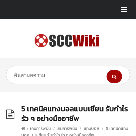
5 เทคนิคแทงบอลแบบเซียน รับกำไร
รัว ๆ อย่างมืออาชีพ
/
เกมการพนัน
/
เกมการพนัน
/
แทงบอล
/
5 เทคนิคแทง
บอลแบบเซียน รับกำไรรัว ๆ อย่างมืออาชีพ