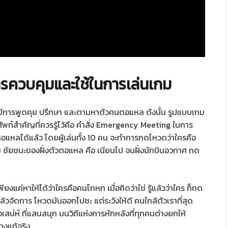
รควบคุมและใช้ในการเล่นเกม
องมีการพูดคุย ปรึกษา และตามหาตัวคนตอแหล ดังนั้น รูปแบบเกม
ัพท์สำคัญที่ควรรู้ไว้คือ คำสั่ง Emergency Meeting ในการ
อแหลได้แล้ว โดยผู้เล่นทั้ง 10 คน จะทำการกดโหวดว่าใครคือ
ม ชัยชนะของฝั่งตัวตอแหล คือ เนียนไป จนฝั่งนักบินอวกาศ กด
ียงแค่หาให้ได้ว่าใครคือคนโกหก เมื่อคิดว่าใช่ รู้แล้วว่าใคร ก็กด
จัดการ โหวดมันออกไปซะ แต่ระวังให้ดี คนใกล้ตัวเราที่สุด
ือเสน่ห์ ที่แสนสนุก บนวิถีแห่งการหักหลังที่ทุกคนต่างยกให้
างแท้จริง