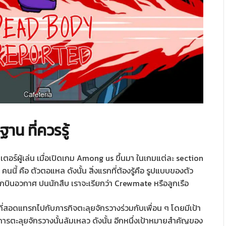
น ที่ควรรู้
ตอร์ผู้เล่น เมื่อเปิดเกม Among us ขึ้นมา ในเกมแต่ละ section
0 คนนี้ คือ ตัวตอแหล ดังนั้น สิ่งแรกที่ต้องรู้คือ รูปแบบของตัว
บทนักบินอวกาศ ปนนักสืบ เราจะเรียกว่า Crewmate หรือลูกเรือ
้าที่สอดแทรกไปกับภารกิจตะลุยจักรวางร่วมกับเพื่อน ๆ โดยมีเป้า
การตะลุยจักรวางนั้นล้มเหลว ดังนั้น อีกหนึ่งเป้าหมายสำคัญของ