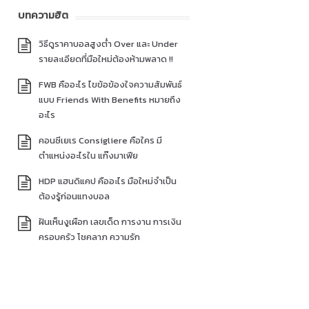
บทความฮิต
วิธีดูราคาบอลสูงต่ำ Over และ Under
รายละเอียดที่มือใหม่ต้องห้ามพลาด !!
FWB คืออะไร ไขข้อข้องใจความสัมพันธ์
แบบ Friends With Benefits หมายถึง
อะไร
คอนซีเยเร Consigliere คือใคร มี
ตำแหน่งอะไรใน แก๊งมาเฟีย
HDP แฮนดิแคป คืออะไร มือใหม่จำเป็น
ต้องรู้ก่อนแทงบอล
ฝันเห็นงูเผือก เลขเด็ด การงาน การเงิน
ครอบครัว โชคลาภ ความรัก