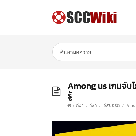
Among us เกมจับโกห
รู้
/
กีฬา
/
กีฬา
/
อีสปอร์ต
/
Among