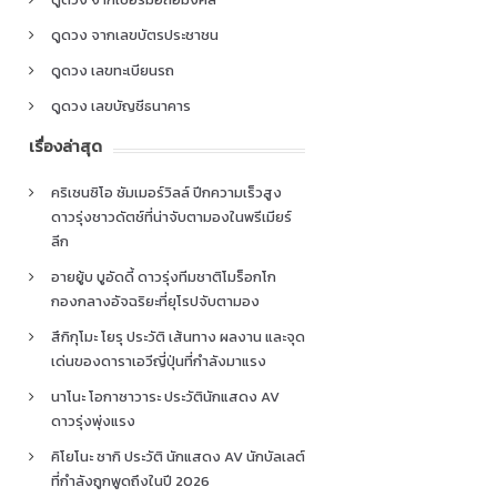
ดูดวง จากเลขบัตรประชาชน
ดูดวง เลขทะเบียนรถ
ดูดวง เลขบัญชีธนาคาร
เรื่องล่าสุด
คริเซนซิโอ ซัมเมอร์วิลล์ ปีกความเร็วสูง
ดาวรุ่งชาวดัตช์ที่น่าจับตามองในพรีเมียร์
ลีก
อายยู้บ บูอัดดี้ ดาวรุ่งทีมชาติโมร็อกโก
กองกลางอัจฉริยะที่ยุโรปจับตามอง
สึกิกุโมะ โยรุ ประวัติ เส้นทาง ผลงาน และจุด
เด่นของดาราเอวีญี่ปุ่นที่กำลังมาแรง
นาโนะ โอกาซาวาระ ประวัตินักแสดง AV
ดาวรุ่งพุ่งแรง
คิโยโนะ ซากิ ประวัติ นักแสดง AV นักบัลเลต์
ที่กำลังถูกพูดถึงในปี 2026