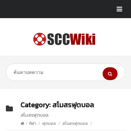
Category:
สโมสรฟุตบอล
สโมสรฟุตบอล
/
กีฬา
/
ฟุตบอล
/
สโมสรฟุตบอล
/