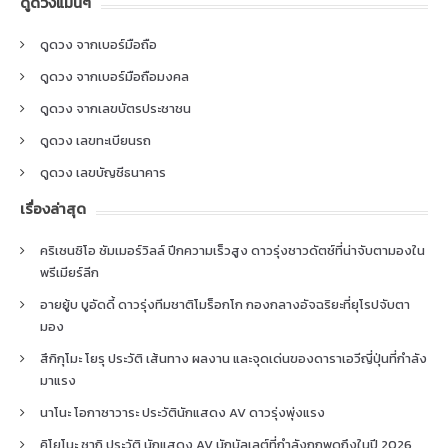
ดูดวงแม่นๆ
ดูดวง จากเบอร์มือถือ
ดูดวง จากเบอร์มือถือมงคล
ดูดวง จากเลขบัตรประชาชน
ดูดวง เลขทะเบียนรถ
ดูดวง เลขบัญชีธนาคาร
เรื่องล่าสุด
คริเซนซิโอ ซัมเมอร์วิลล์ ปีกความเร็วสูง ดาวรุ่งชาวดัตช์ที่น่าจับตามองใน
พรีเมียร์ลีก
อายยู้บ บูอัดดี้ ดาวรุ่งทีมชาติโมร็อกโก กองกลางอัจฉริยะที่ยุโรปจับตา
มอง
สึกิกุโมะ โยรุ ประวัติ เส้นทาง ผลงาน และจุดเด่นของดาราเอวีญี่ปุ่นที่กำลัง
มาแรง
นาโนะ โอกาซาวาระ ประวัตินักแสดง AV ดาวรุ่งพุ่งแรง
คิโยโนะ ซากิ ประวัติ นักแสดง AV นักบัลเลต์ที่กำลังถูกพูดถึงในปี 2026