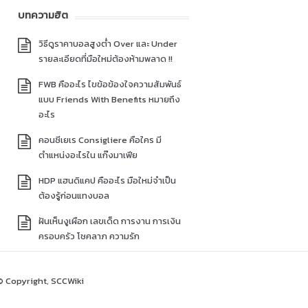
บทความฮิต
วิธีดูราคาบอลสูงต่ำ Over และ Under
รายละเอียดที่มือใหม่ต้องห้ามพลาด !!
FWB คืออะไร ไขข้อข้องใจความสัมพันธ์
แบบ Friends With Benefits หมายถึง
อะไร
คอนซีเยเร Consigliere คือใคร มี
ตำแหน่งอะไรใน แก๊งมาเฟีย
HDP แฮนดิแคป คืออะไร มือใหม่จำเป็น
ต้องรู้ก่อนแทงบอล
ฝันเห็นงูเผือก เลขเด็ด การงาน การเงิน
ครอบครัว โชคลาภ ความรัก
© Copyright, SCCWiki