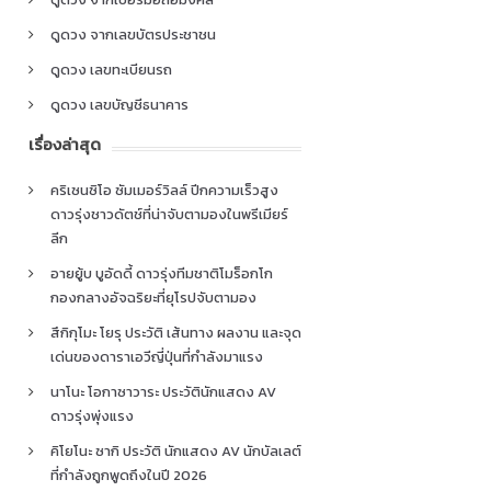
ดูดวง จากเลขบัตรประชาชน
ดูดวง เลขทะเบียนรถ
ดูดวง เลขบัญชีธนาคาร
เรื่องล่าสุด
คริเซนซิโอ ซัมเมอร์วิลล์ ปีกความเร็วสูง
ดาวรุ่งชาวดัตช์ที่น่าจับตามองในพรีเมียร์
ลีก
อายยู้บ บูอัดดี้ ดาวรุ่งทีมชาติโมร็อกโก
กองกลางอัจฉริยะที่ยุโรปจับตามอง
สึกิกุโมะ โยรุ ประวัติ เส้นทาง ผลงาน และจุด
เด่นของดาราเอวีญี่ปุ่นที่กำลังมาแรง
นาโนะ โอกาซาวาระ ประวัตินักแสดง AV
ดาวรุ่งพุ่งแรง
คิโยโนะ ซากิ ประวัติ นักแสดง AV นักบัลเลต์
ที่กำลังถูกพูดถึงในปี 2026