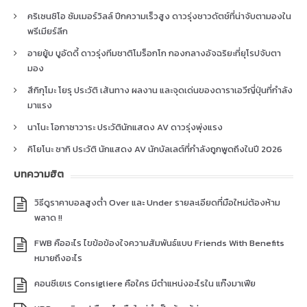
คริเซนซิโอ ซัมเมอร์วิลล์ ปีกความเร็วสูง ดาวรุ่งชาวดัตช์ที่น่าจับตามองใน
พรีเมียร์ลีก
อายยู้บ บูอัดดี้ ดาวรุ่งทีมชาติโมร็อกโก กองกลางอัจฉริยะที่ยุโรปจับตา
มอง
สึกิกุโมะ โยรุ ประวัติ เส้นทาง ผลงาน และจุดเด่นของดาราเอวีญี่ปุ่นที่กำลัง
มาแรง
นาโนะ โอกาซาวาระ ประวัตินักแสดง AV ดาวรุ่งพุ่งแรง
คิโยโนะ ซากิ ประวัติ นักแสดง AV นักบัลเลต์ที่กำลังถูกพูดถึงในปี 2026
บทความฮิต
วิธีดูราคาบอลสูงต่ำ Over และ Under รายละเอียดที่มือใหม่ต้องห้าม
พลาด !!
FWB คืออะไร ไขข้อข้องใจความสัมพันธ์แบบ Friends With Benefits
หมายถึงอะไร
คอนซีเยเร Consigliere คือใคร มีตำแหน่งอะไรใน แก๊งมาเฟีย