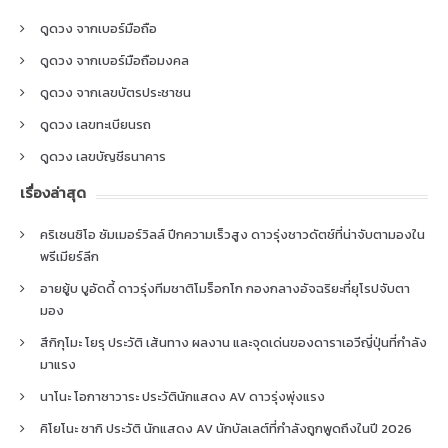
ดูดวง จากเบอร์มือถือ
ดูดวง จากเบอร์มือถือมงคล
ดูดวง จากเลขบัตรประชาชน
ดูดวง เลขทะเบียนรถ
ดูดวง เลขบัญชีธนาคาร
เรื่องล่าสุด
คริเซนซิโอ ซัมเมอร์วิลล์ ปีกความเร็วสูง ดาวรุ่งชาวดัตช์ที่น่าจับตามองใน
พรีเมียร์ลีก
อายยู้บ บูอัดดี้ ดาวรุ่งทีมชาติโมร็อกโก กองกลางอัจฉริยะที่ยุโรปจับตา
มอง
สึกิกุโมะ โยรุ ประวัติ เส้นทาง ผลงาน และจุดเด่นของดาราเอวีญี่ปุ่นที่กำลัง
มาแรง
นาโนะ โอกาซาวาระ ประวัตินักแสดง AV ดาวรุ่งพุ่งแรง
คิโยโนะ ซากิ ประวัติ นักแสดง AV นักบัลเลต์ที่กำลังถูกพูดถึงในปี 2026