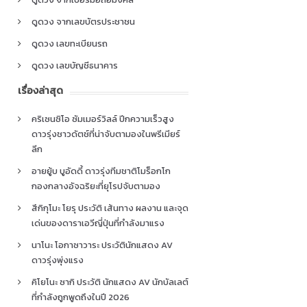
ดูดวง จากเลขบัตรประชาชน
ดูดวง เลขทะเบียนรถ
ดูดวง เลขบัญชีธนาคาร
เรื่องล่าสุด
คริเซนซิโอ ซัมเมอร์วิลล์ ปีกความเร็วสูง
ดาวรุ่งชาวดัตช์ที่น่าจับตามองในพรีเมียร์
ลีก
อายยู้บ บูอัดดี้ ดาวรุ่งทีมชาติโมร็อกโก
กองกลางอัจฉริยะที่ยุโรปจับตามอง
สึกิกุโมะ โยรุ ประวัติ เส้นทาง ผลงาน และจุด
เด่นของดาราเอวีญี่ปุ่นที่กำลังมาแรง
นาโนะ โอกาซาวาระ ประวัตินักแสดง AV
ดาวรุ่งพุ่งแรง
คิโยโนะ ซากิ ประวัติ นักแสดง AV นักบัลเลต์
ที่กำลังถูกพูดถึงในปี 2026