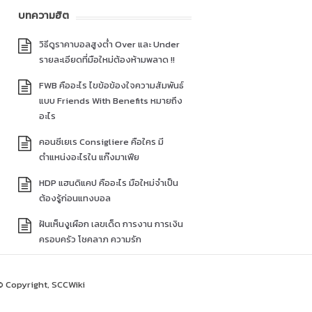
บทความฮิต
วิธีดูราคาบอลสูงต่ำ Over และ Under
รายละเอียดที่มือใหม่ต้องห้ามพลาด !!
FWB คืออะไร ไขข้อข้องใจความสัมพันธ์
แบบ Friends With Benefits หมายถึง
อะไร
คอนซีเยเร Consigliere คือใคร มี
ตำแหน่งอะไรใน แก๊งมาเฟีย
HDP แฮนดิแคป คืออะไร มือใหม่จำเป็น
ต้องรู้ก่อนแทงบอล
ฝันเห็นงูเผือก เลขเด็ด การงาน การเงิน
ครอบครัว โชคลาภ ความรัก
© Copyright, SCCWiki