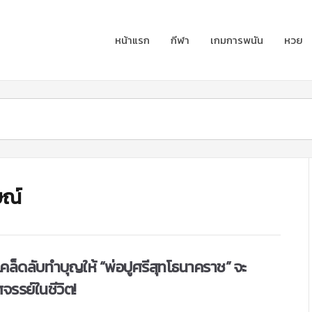
หน้าแรก
กีฬา
เกมการพนัน
หวย
ษณ์
คล็ดลับทำบุญให้ “พ่อปูศรีสุทโธนาคราช” จะ
ศจรรย์ในชีวิต!