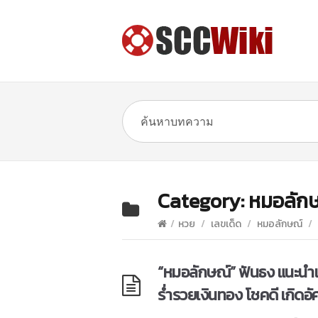
Category:
หมอลัก
/
หวย
/
เลขเด็ด
/
หมอลักษณ์
/
“หมอลักษณ์” ฟันธง แนะนำเ
ร่ำรวยเงินทอง โชคดี เกิดอั