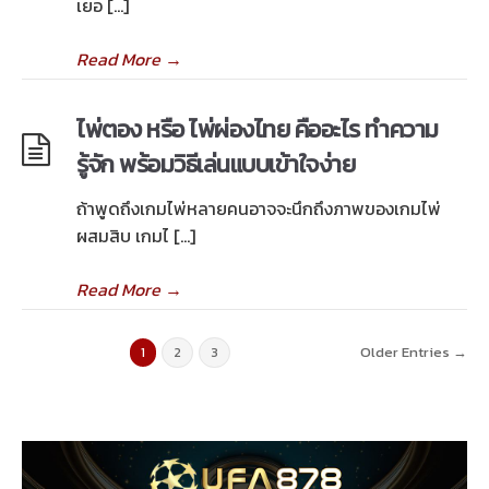
เยอ […]
Read More
→
ไพ่ตอง หรือ ไพ่ผ่องไทย คืออะไร ทำความ
รู้จัก พร้อมวิธีเล่นแบบเข้าใจง่าย
ถ้าพูดถึงเกมไพ่หลายคนอาจจะนึกถึงภาพของเกมไพ่
ผสมสิบ เกมไ […]
Read More
→
Older Entries →
1
2
3