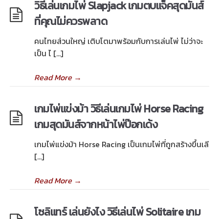
วิธีเล่นเกมไพ่ Slapjack เกมตบแจ็คสุดมันส์
ที่คุณไม่ควรพลาด
คนไทยส่วนใหญ่ เติบโตมาพร้อมกับการเล่นไพ่ ไม่ว่าจะ
เป็น ไ […]
Read More
→
เกมไพ่แข่งม้า วิธีเล่นเกมไพ่ Horse Racing
เกมสุดมันส์จากหน้าไพ่ป๊อกเด้ง
เกมไพ่แข่งม้า Horse Racing เป็นเกมไพ่ที่ถูกสร้างขึ้นเลี
[…]
Read More
→
โซลิแทร์ เล่นยังไง วิธีเล่นไพ่ Solitaire เกม