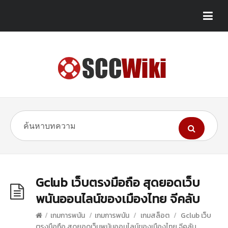
Gclub เว็บตรงมือถือ สุดยอดเว็บ
พนันออนไลน์ของเมืองไทย จีคลับ
/
เกมการพนัน
/
เกมการพนัน
/
เกมสล็อต
/
Gclub เว็บ
ตรงมือถือ สุดยอดเว็บพนันออนไลน์ของเมืองไทย จีคลับ