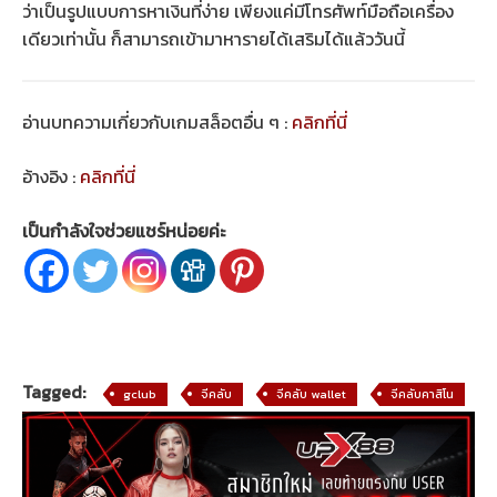
ว่าเป็นรูปแบบการหาเงินที่ง่าย เพียงแค่มีโทรศัพท์มือถือเครื่อง
เดียวเท่านั้น ก็สามารถเข้ามาหารายได้เสริมได้แล้ววันนี้
อ่านบทความเกี่ยวกับเกมสล็อตอื่น ๆ :
คลิกที่นี่
อ้างอิง :
คลิกที่นี่
เป็นกำลังใจช่วยแชร์หน่อยค่ะ
Tagged:
gclub
จีคลับ
จีคลับ wallet
จีคลับคาสิโน