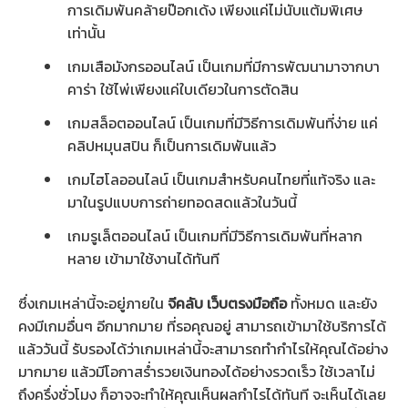
การเดิมพันคล้ายป๊อกเด้ง เพียงแค่ไม่นับแต้มพิเศษ
เท่านั้น
เกมเสือมังกรออนไลน์ เป็นเกมที่มีการพัฒนามาจากบา
คาร่า ใช้ไพ่เพียงแค่ใบเดียวในการตัดสิน
เกมสล็อตออนไลน์ เป็นเกมที่มีวิธีการเดิมพันที่ง่าย แค่
คลิปหมุนสปิน ก็เป็นการเดิมพันแล้ว
เกมไฮโลออนไลน์ เป็นเกมสำหรับคนไทยที่แท้จริง และ
มาในรูปแบบการถ่ายทอดสดแล้วในวันนี้
เกมรูเล็ตออนไลน์ เป็นเกมที่มีวิธีการเดิมพันที่หลาก
หลาย เข้ามาใช้งานได้ทันที
ซึ่งเกมเหล่านี้จะอยู่ภายใน
จีคลับ เว็บตรงมือถือ
ทั้งหมด และยัง
คงมีเกมอื่นๆ อีกมากมาย ที่รอคุณอยู่ สามารถเข้ามาใช้บริการได้
แล้ววันนี้ รับรองได้ว่าเกมเหล่านี้จะสามารถทำกำไรให้คุณได้อย่าง
มากมาย แล้วมีโอกาสร่ำรวยเงินทองได้อย่างรวดเร็ว ใช้เวลาไม่
ถึงครึ่งชั่วโมง ก็อาจจะทำให้คุณเห็นผลกำไรได้ทันที จะเห็นได้เลย