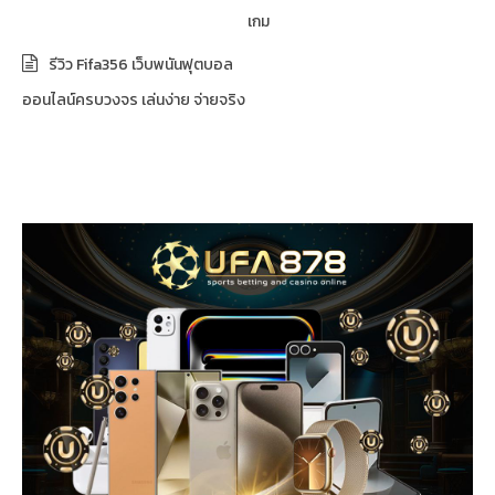
เกม
รีวิว Fifa356 เว็บพนันฟุตบอล
ออนไลน์ครบวงจร เล่นง่าย จ่ายจริง