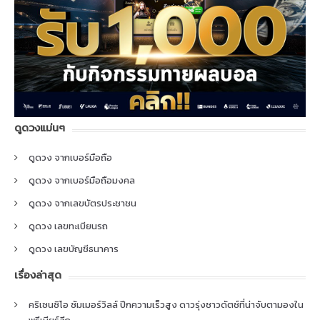
ดูดวงแม่นๆ
ดูดวง จากเบอร์มือถือ
ดูดวง จากเบอร์มือถือมงคล
ดูดวง จากเลขบัตรประชาชน
ดูดวง เลขทะเบียนรถ
ดูดวง เลขบัญชีธนาคาร
เรื่องล่าสุด
คริเซนซิโอ ซัมเมอร์วิลล์ ปีกความเร็วสูง ดาวรุ่งชาวดัตช์ที่น่าจับตามองใน