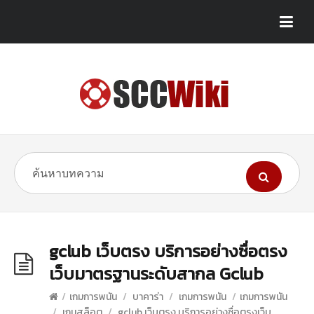
gclub เว็บตรง บริการอย่างซื่อตรง
เว็บมาตรฐานระดับสากล Gclub
/
เกมการพนัน
/
บาคาร่า
/
เกมการพนัน
/
เกมการพนัน
/
เกมสล็อต
/
gclub เว็บตรง บริการอย่างซื่อตรงเว็บ