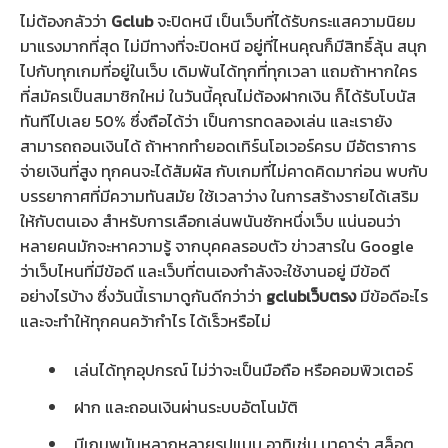
ไม่ต้องกลัวว่า
Gclub
จะปิดหนี เป็นเว็บที่ได้รับกระแสความนิยม
มาแรงมากที่สุด ไม่มีทางที่จะปิดหนี อยู่ที่ไหนคุณก็มีสิทธิ์ลุ้น สนุก
ไปกับทุกเกมที่อยู่ในเว็บ เดิมพันได้ทุกที่ทุกเวลา แถมถ้าหากใคร
ที่สมัครเป็นสมาชิกใหม่ ในวันนี้คุณไม่ต้องฝากเงิน ก็ได้รับโบนัส
ทันทีไปเลย 50% ซึ่งถือได้ว่า เป็นการทดลองเล่น และเรายัง
สามารถถอนเงินได้ ถ้าหากทำยอดเทิร์นโอเวอร์ครบ มีอัตราการ
จ่ายเงินที่สูง ทุกคนจะได้สัมผัส กับเกมที่ไม่คาดคิดมาก่อน พบกับ
บรรยากาศที่มีความทันสมัย ใช้เวลาว่าง ในการสร้างรายได้เสริม
ให้กับตนเอง สำหรับการเลือกเล่นพนันซักหนึ่งเว็บ แน่นอนว่า
หลายคนมักจะหาความรู้ จากบุคคลรอบตัว ข่าวสารใน Google
ว่าเว็บไหนที่มีข้อดี และเว็บที่ตนเองกำลังจะใช้งานอยู่ มีข้อดี
อย่างไรบ้าง ซึ่งวันนี้เรามาดูกันดีกว่าว่า
gclub
เว็บตรง
มีข้อดีอะไร
และจะทำให้ทุกคนคว้ากำไร ได้เร็วหรือไม่
เล่นได้ทุกอุปกรณ์ ไม่ว่าจะเป็นมือถือ หรือคอมพิวเตอร์
ฝาก และถอนเงินผ่านระบบอัตโนมัติ
มีเกมพนันหลากหลายรูปแบบ อาทิเช่น บาคาร่า สล็อต