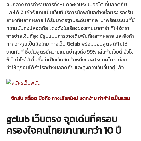
คนกลาง การทำรายการทั้งหมดจะผ่านระบบออโต้ ที่ปลอดภัย
และได้เงินชัวร์ แถมเป็นเว็บที่บริการนักพนันอย่างซื่อตรง รองรับ
ภาษาที่หลากหลาย ได้รับมาตรฐานระดับสากล มาพร้อมระบบที่มี
ความมั่นคงปลอดภัย โด่งดังในเรื่องของเกมบาคาร่า ที่ให้อัตรา
การจ่ายเงินที่สูง มีรูปแบบการวางเดิมพันที่หลากหลาย และยิ่งถ้า
หากว่าคุณเป็นมือใหม่ ทางเว็บ
Gclub
พร้อมมอบสูตร ให้ไปใช้
งานทันที ซึ่งตัวสูตรมีความแม่นยำสูงถึง 99% เล่นกับเว็บนี้ ยังไง
ก็ทำกำไรได้ ขึ้นชื่อว่าเป็นเว็บอันดับหนึ่งของประเทศไทย ย่อม
ทำให้ทุกคนได้กำไรอย่างปลอดภัย และสูงกว่าเว็บอื่นอยู่แล้ว
จีคลับ สล็อต มือถือ ทางเลือกใหม่ แตกง่าย ทำกำไรเป็นแสน
gclub
เว็บตรง
จุดเด่นที่ครอบ
ครองใจคนไทยมานานกว่า 10 ปี