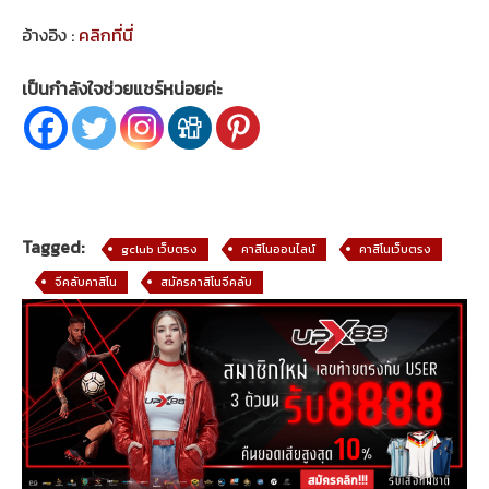
อ้างอิง :
คลิกที่นี่
เป็นกำลังใจช่วยแชร์หน่อยค่ะ
Tagged:
gclub เว็บตรง
คาสิโนออนไลน์
คาสิโนเว็บตรง
จีคลับคาสิโน
สมัครคาสิโนจีคลับ