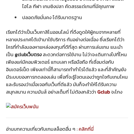
ไฮโล กีฬา เกมยิงปลา คัดสรรแต่เกมที่มีคุณภาพ
ปลอดภัยมั่นคง ได้รับมาตรฐาน
เรียกได้ว่าเป็นเว็บคาสิโนออนไลน์ ที่ดึงดูดให้ผู้คนจากหลายที่
หลายประเทศได้เข้ามาใช้บริการ กันอย่างต่อเนื่อง ซึ่งเรียกได้ว่า
ใครที่กำลังมองหาแหล่งลงทุนที่ดีที่สุด ผ่านการเล่นเกม แนะนำ
เป็น
gclubเว็บตรง
สะดวกต่อการใช้งาน ไม่ว่าจะเดินทางไปที่ไหน
เพียงแค่มีคอมพิวเตอร์ แทบเลท หรือมือถือ ที่เชื่อมต่อกับ
อินเตอร์เน็ต เพียงเท่านี้ก็สามารถทำกำไรได้แล้ว และที่สำคัญยัง
มีระบบของการทดลองเล่น เพื่อที่จะรู้ใจตนเองว่าถูกใจกับเกมไหน
และรับรองว่าเมื่อเจอกับเว็บที่ดีแล้ว มันก็จะทำให้ได้รับความ
สนุกสนาน ความมันส์ อย่างเต็มที่ ไม่ต้องกลัวว่า
Gclub
จะโกง
อ่านบทความเกี่ยวกับเกมสล็อตอื่น ๆ :
คลิกที่นี่