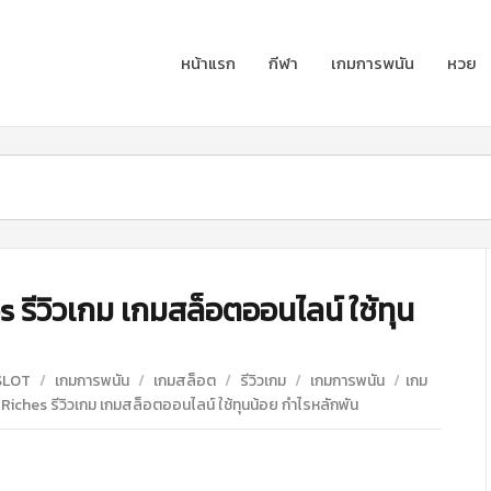
หน้าแรก
กีฬา
เกมการพนัน
หวย
รีวิวเกม เกมสล็อตออนไลน์ ใช้ทุน
SLOT
/
เกมการพนัน
/
เกมสล็อต
/
รีวิวเกม
/
เกมการพนัน
/
เกม
iches รีวิวเกม เกมสล็อตออนไลน์ ใช้ทุนน้อย กำไรหลักพัน