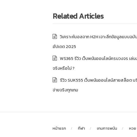
Related Articles
วิเคราะห์บอลจาก H2H เจาะลึกข้อมูลแบบฉบั
อัปเดต 2025
WS365 รีวิว เว็บพนันออนไลน์ครบวงจร เล่นง่
จริงหรือไม่ ?
รีวิว SUK555 เว็บพนันออนไลน์สายสล็อต บ
จ่ายจริงทุกเกม
หน้าแรก
กีฬา
เกมการพนัน
หวย