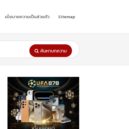
นโยบายความเป็นส่วนตัว
Sitemap
ค้นหาบทความ