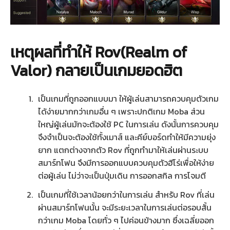
เหตุผลที่ทำให้ Rov(Realm of
Valor) กลายเป็นเกมยอดฮิต
เป็นเกมที่ถูกออกแบบมา ให้ผู้เล่นสามารถควบคุมตัวเกม
ได้ง่ายมากกว่าเกมอื่น ๆ เพราะปกติเกม Moba ส่วน
ใหญ่ผู้เล่นมักจะต้องใช้ PC ในการเล่น ดังนั้นการควบคุม
จึงจำเป็นจะต้องใช้ทั้งเมาส์ และคีย์บอร์ดทำให้มีความยุ่ง
ยาก แตกต่างจากตัว Rov ที่ถูกทำมาให้เล่นผ่านระบบ
สมาร์ทโฟน จึงมีการออกแบบควบคุมตัวฮีโร่เพื่อให้ง่าย
ต่อผู้เล่น ไม่ว่าจะเป็นปุ่มเดิน การออกสกิล การโจมตี
เป็นเกมที่ใช้เวลาน้อยกว่าในการเล่น สำหรับ Rov ที่เล่น
ผ่านสมาร์ทโฟนนั้น จะมีระยะเวลาในการเล่นต่อรอบสั้น
กว่าเกม Moba โดยทั่ว ๆ ไปค่อนข้างมาก ซึ่งเฉลี่ยออก