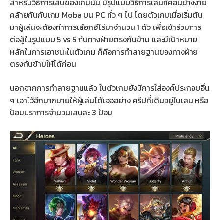
สำหรับวิธีการเล่นของเกมนั้น มีรูปแบบวิธีการเล่นที่ค่อนข้างง่าย
คล้ายกันกับเกม Moba บน PC ทั่ว ๆ ไป โดยตัวเกมเมื่อเริ่มต้น
มาผู้เล่นจะต้องทำการเลือกฮีโร่มาจำนวน 1 ตัว เพื่อเข้าร่วมการ
ต่อสู้ในรูปแบบ 5 vs 5 กับทางฝ่ายตรงกันข้าม และมีเป้าหมาย
หลักในการเอาชนะในตัวเกม ก็คือการทำลายฐานของทางฝ่าย
ตรงกันข้ามให้ได้ก่อน
นอกจากการทำลายฐานแล้ว ในตัวเกมยังมีการใส่องค์ประกอบอื่น
ๆ เอาไว้อีกมากมายให้ผู้เล่นได้เจออย่าง ครีปที่เดินอยู่ในเลน หรือ
ป้อมปราการจำนวนเลนละ 3 ป้อม