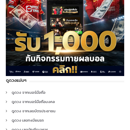
ดูดวงแม่นๆ
ดูดวง จากเบอร์มือถือ
ดูดวง จากเบอร์มือถือมงคล
ดูดวง จากเลขบัตรประชาชน
ดูดวง เลขทะเบียนรถ
ดูดวง เลขบัญชีธนาคาร