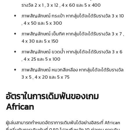
รางวัล 2 x 1 , 3 x 12 , 4 x 60 และ 5 x 400
ภาพสัญลักษณ์ กระเป๋า หากสุ่มได้จะได้รับรางวัล 3 x 10
, 4 x 50 และ 5 x 300
ภาพสัญลักษณ์ เข็มทิศ หากสุ่มได้จะได้รับรางวัล 3 x 7 ,
4 x 30 และ 5 x 150
ภาพสัญลักษณ์ ขวดน้ำ หากสุ่มได้จะได้รับรางวัล 3 x 6
, 4 x 25 และ 5 x 100
ภาพสัญลักษณ์ หมวกสีเหลือง หากสุ่มได้จะได้รับรางวัล
3 x 5 , 4 x 20 และ 5 x 75
อัตราในการเดิมพันของเกม
African
ผู้เล่นสามารถกำหนดอัตราการเดิมพันได้อย่างอิสระที่ African
ซึ่งเริ่มต้นการเดิมพันที่ 0.50 ไปจนถึงหลัก 10 ต่อเกม การเดิม