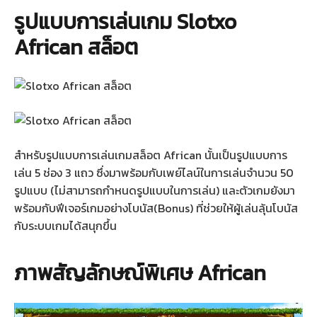
รูปแบบการเล่นเกม Slotxo
African สล็อต
สำหรับรูปแบบการเล่นเกมสล็อต African นั้นเป็นรูปแบบการ
เล่น 5 ช่อง 3 แถว ซึ่งมาพร้อมกับเพย์ไลน์ในการเล่นจำนวน 50
รูปแบบ (ไม่สามารถกำหนดรูปแบบในการเล่น) และตัวเกมยังมา
พร้อมกับฟีเจอร์เกมอย่างโบนัส(Bonus) ที่ช่วยให้ผู้เล่นลุ้นโบนัส
กับระบบเกมได้สนุกขึ้น
ภาพสัญลักษณ์พิเศษ African