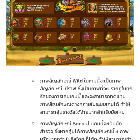
ภาพสัญลักษณ์ Wild ในเกมนี้จะเป็นภาพ
สัญลักษณ์ ยีราฟ ซึ่งเป็นภาพที่จะปรากฏในทุก
รีลของการเล่นเกมนี้ และจะสามารถทดแทน
ภาพสัญลักษณ์ต่างๆภายในระบบเกมได้ ทำให้
สามารถลุ้นรางวัลได้ง่ายมากสำหรับมือใหม่
ภาพสัญลักษณ์ Bonus ในเกมนี้จะเป็นนัก
สำรวจ ซึ่งหากสุ่มได้ภาพสัญลักษณ์นี้ 3 ภาพ
หรือมากกว่า ในรีลใดๆ ก็ได้จะทำให้สามารถเข้า