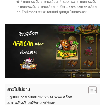
/
เกมการพนัน
/
เกมสล็อต
/
SLOTXO
/
เกมการพนัน
/
เกมการพนัน
/
เกมสล็อต
/
รีวิว Slotxo African สล็อต
ออนไลน์ จาก SLOTXO เล่นมันส์ ลุ้นสนุก โบนัสกระจาย
ยาวไปไม่อ่าน
รูปแบบการเล่นเกม Slotxo African สล็อต
ภาพสัญลักษณ์พิเศษ African