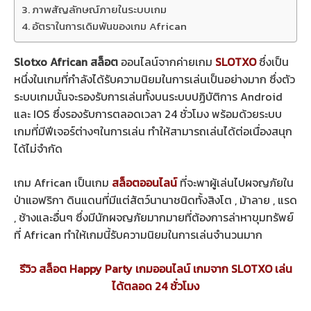
ภาพสัญลักษณ์ภายในระบบเกม
อัตราในการเดิมพันของเกม African
Slotxo African สล็อต
ออนไลน์จากค่ายเกม
SLOTXO
ซึ่งเป็น
หนึ่งในเกมที่กำลังได้รับความนิยมในการเล่นเป็นอย่างมาก ซึ่งตัว
ระบบเกมนั้นจะรองรับการเล่นทั้งบนระบบปฏิบัติการ Android
และ IOS ซึ่งรองรับการตลอดเวลา 24 ชั่วโมง พร้อมด้วยระบบ
เกมที่มีฟีเจอร์ต่างๆในการเล่น ทำให้สามารถเล่นได้ต่อเนื่องสนุก
ได้ไม่จำกัด
เกม African เป็นเกม
สล็อตออนไลน์
ที่จะพาผู้เล่นไปผจญภัยใน
ป่าแอฟริกา ดินแดนที่มีแต่สัตว์นานาชนิดทั้งสิงโต , ม้าลาย , แรด
, ช้างและอื่นๆ ซึ่งมีนักผจญภัยมากมายที่ต้องการล่าหาขุมทรัพย์
ที่ African ทำให้เกมนี้รับความนิยมในการเล่นจำนวนมาก
รีวิว สล็อต Happy Party เกมออนไลน์ เกมจาก SLOTXO เล่น
ได้ตลอด 24 ชั่วโมง