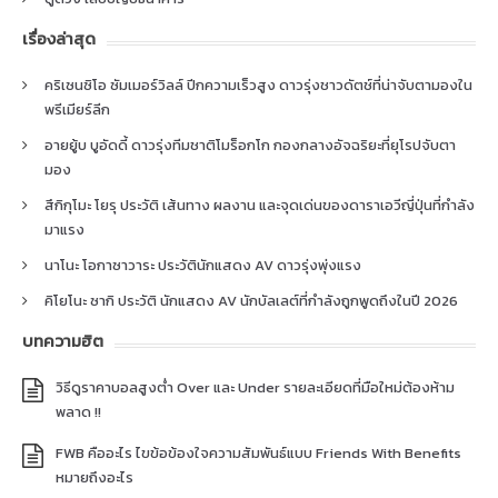
เรื่องล่าสุด
คริเซนซิโอ ซัมเมอร์วิลล์ ปีกความเร็วสูง ดาวรุ่งชาวดัตช์ที่น่าจับตามองใน
พรีเมียร์ลีก
อายยู้บ บูอัดดี้ ดาวรุ่งทีมชาติโมร็อกโก กองกลางอัจฉริยะที่ยุโรปจับตา
มอง
สึกิกุโมะ โยรุ ประวัติ เส้นทาง ผลงาน และจุดเด่นของดาราเอวีญี่ปุ่นที่กำลัง
มาแรง
นาโนะ โอกาซาวาระ ประวัตินักแสดง AV ดาวรุ่งพุ่งแรง
คิโยโนะ ซากิ ประวัติ นักแสดง AV นักบัลเลต์ที่กำลังถูกพูดถึงในปี 2026
บทความฮิต
วิธีดูราคาบอลสูงต่ำ Over และ Under รายละเอียดที่มือใหม่ต้องห้าม
พลาด !!
FWB คืออะไร ไขข้อข้องใจความสัมพันธ์แบบ Friends With Benefits
หมายถึงอะไร