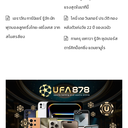
แรงสุดในนาทีนี้
เอราวัณ การ์นิเยร์ รู้จัก นัก
โคนี่ เดอ วินเทอร์ ประวัติ กอง
ฟุตบอลลูกครึ่งไทย-ฝรั่งเศส จาก
หลังตัวเก่งวัย 22 ปี ของเจนัว
สโมสรลียง
ทาเครุ เซกาวา รู้จัก ซุปเปอร์ส
ตาร์คิกบ็อกซิ่ง แดนซามูไร