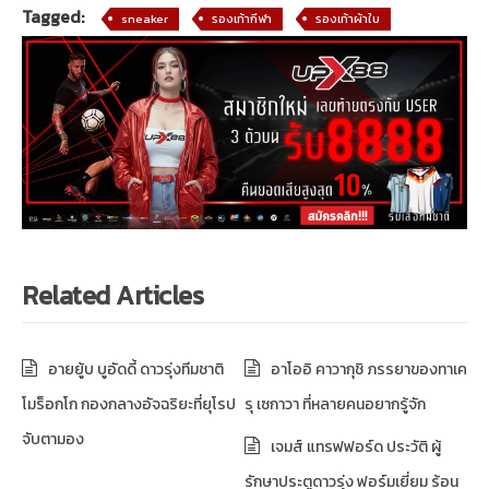
Tagged:
sneaker
รองเท้ากีฬา
รองเท้าผ้าใบ
Related Articles
อายยู้บ บูอัดดี้ ดาวรุ่งทีมชาติ
อาโออิ คาวากุชิ ภรรยาของทาเค
โมร็อกโก กองกลางอัจฉริยะที่ยุโรป
รุ เซกาวา ที่หลายคนอยากรู้จัก
จับตามอง
เจมส์ แทรฟฟอร์ด ประวัติ ผู้
รักษาประตูดาวรุ่ง ฟอร์มเยี่ยม ร้อน