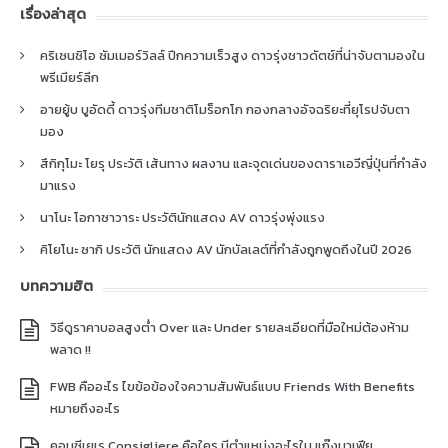
เรื่องล่าสุด
คริเซนซิโอ ซัมเมอร์วิลล์ ปีกความเร็วสูง ดาวรุ่งชาวดัตช์ที่น่าจับตามองใน
พรีเมียร์ลีก
อายยู้บ บูอัดดี้ ดาวรุ่งทีมชาติโมร็อกโก กองกลางอัจฉริยะที่ยุโรปจับตา
มอง
สึกิกุโมะ โยรุ ประวัติ เส้นทาง ผลงาน และจุดเด่นของดาราเอวีญี่ปุ่นที่กำลัง
มาแรง
นาโนะ โอกาซาวาระ ประวัตินักแสดง AV ดาวรุ่งพุ่งแรง
คิโยโนะ ซากิ ประวัติ นักแสดง AV นักบัลเลต์ที่กำลังถูกพูดถึงในปี 2026
บทความฮิต
วิธีดูราคาบอลสูงต่ำ Over และ Under รายละเอียดที่มือใหม่ต้องห้าม
พลาด !!
FWB คืออะไร ไขข้อข้องใจความสัมพันธ์แบบ Friends With Benefits
หมายถึงอะไร
คอนซีเยเร Consigliere คือใคร มีตำแหน่งอะไรใน แก๊งมาเฟีย