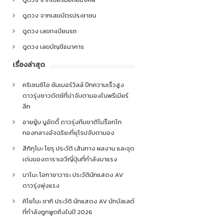
ดูดวง จากเลขบัตรประชาชน
ดูดวง เลขทะเบียนรถ
ดูดวง เลขบัญชีธนาคาร
เรื่องล่าสุด
คริเซนซิโอ ซัมเมอร์วิลล์ ปีกความเร็วสูง
ดาวรุ่งชาวดัตช์ที่น่าจับตามองในพรีเมียร์
ลีก
อายยู้บ บูอัดดี้ ดาวรุ่งทีมชาติโมร็อกโก
กองกลางอัจฉริยะที่ยุโรปจับตามอง
สึกิกุโมะ โยรุ ประวัติ เส้นทาง ผลงาน และจุด
เด่นของดาราเอวีญี่ปุ่นที่กำลังมาแรง
นาโนะ โอกาซาวาระ ประวัตินักแสดง AV
ดาวรุ่งพุ่งแรง
คิโยโนะ ซากิ ประวัติ นักแสดง AV นักบัลเลต์
ที่กำลังถูกพูดถึงในปี 2026