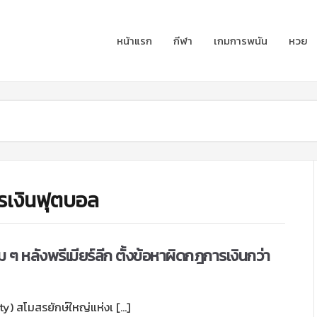
หน้าแรก
กีฬา
เกมการพนัน
หวย
รเงินฟุตบอล
็ม ๆ หลังพรีเมียร์ลีก ตั้งข้อหาผิดกฎการเงินกว่า
ty) สโมสรยักษ์ใหญ่แห่งเ […]