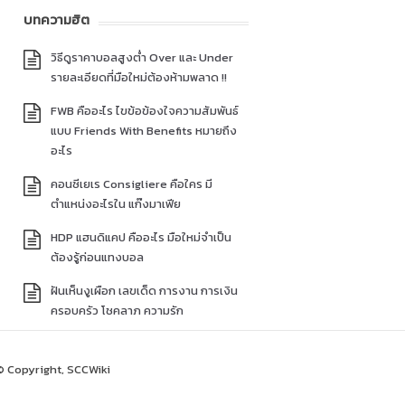
บทความฮิต
วิธีดูราคาบอลสูงต่ำ Over และ Under
รายละเอียดที่มือใหม่ต้องห้ามพลาด !!
FWB คืออะไร ไขข้อข้องใจความสัมพันธ์
แบบ Friends With Benefits หมายถึง
อะไร
คอนซีเยเร Consigliere คือใคร มี
ตำแหน่งอะไรใน แก๊งมาเฟีย
HDP แฮนดิแคป คืออะไร มือใหม่จำเป็น
ต้องรู้ก่อนแทงบอล
ฝันเห็นงูเผือก เลขเด็ด การงาน การเงิน
ครอบครัว โชคลาภ ความรัก
© Copyright, SCCWiki