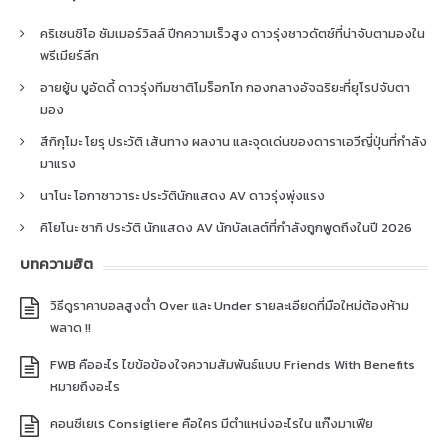
คริเซนซิโอ ซัมเมอร์วิลล์ ปีกความเร็วสูง ดาวรุ่งชาวดัตช์ที่น่าจับตามองใน
พรีเมียร์ลีก
อายยู้บ บูอัดดี้ ดาวรุ่งทีมชาติโมร็อกโก กองกลางอัจฉริยะที่ยุโรปจับตา
มอง
สึกิกุโมะ โยรุ ประวัติ เส้นทาง ผลงาน และจุดเด่นของดาราเอวีญี่ปุ่นที่กำลัง
มาแรง
นาโนะ โอกาซาวาระ ประวัตินักแสดง AV ดาวรุ่งพุ่งแรง
คิโยโนะ ซากิ ประวัติ นักแสดง AV นักบัลเลต์ที่กำลังถูกพูดถึงในปี 2026
บทความฮิต
วิธีดูราคาบอลสูงต่ำ Over และ Under รายละเอียดที่มือใหม่ต้องห้าม
พลาด !!
FWB คืออะไร ไขข้อข้องใจความสัมพันธ์แบบ Friends With Benefits
หมายถึงอะไร
คอนซีเยเร Consigliere คือใคร มีตำแหน่งอะไรใน แก๊งมาเฟีย