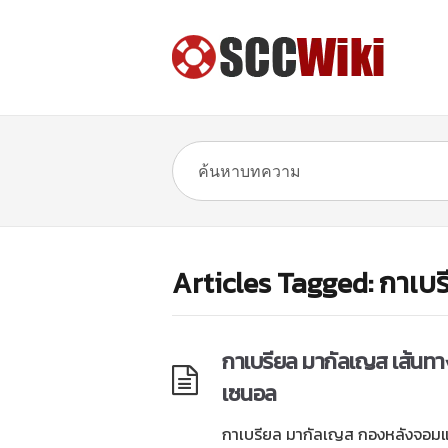
Articles Tagged: กาเบ
กาเบรียล มากัลเญส เส้นท
เซนอล
กาเบรียล มากัลเญส กองหลังจอมแกร