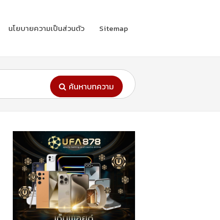
นโยบายความเป็นส่วนตัว
Sitemap
ค้นหาบทความ