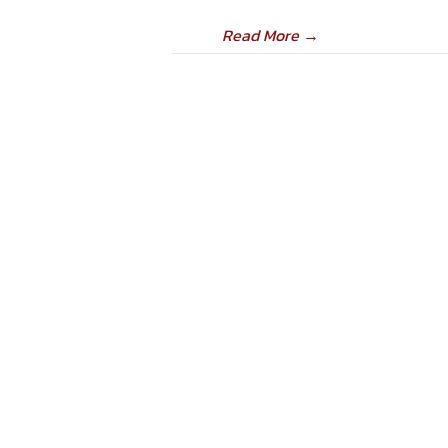
Read More
→