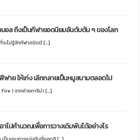
ตบอล ถึงเป็นกีฬายอดนิยมอันดับต้น ๆ ของโลก
จะไม่รู้จักกีฬาชนิดนี […]
กม ฟีฟาย ให้เก่ง เลิกกลายเป็นหมูสนามตลอดไป
Fire ) จากค่ายการีน่า […]
เอาไปคำนวณเพื่อการวางเดิมพันได้อย่างไร
ป็นเกมการแข่งขันที่ยอดฮิ […]