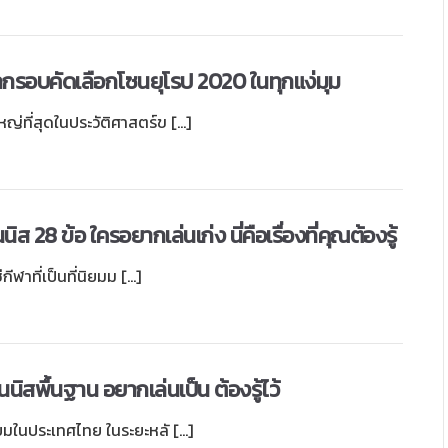
กรอบคัดเลือกโซนยุโรป 2020 ในทุกแง่มุม
ญ่ที่สุดในประวัติศาสตร์ข […]
ิส 28 ข้อ ใครอยากเล่นเก่ง นี่คือเรื่องที่คุณต้องรู้
กีฬาที่เป็นที่นิยมม […]
นิสพื้นฐาน อยากเล่นเป็น ต้องรู้ไว้
ิยมในประเทศไทย ในระยะหลั […]