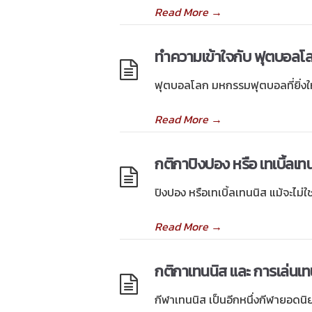
Read More
→
ทำความเข้าใจกับ ฟุตบอลโล
ฟุตบอลโลก มหกรรมฟุตบอลที่ยิ่งให
Read More
→
กติกาปิงปอง หรือ เทเบิ้ลเทนน
ปิงปอง หรือเทเบิ้ลเทนนิส แม้จะไม่ใช่
Read More
→
กติกาเทนนิส และ การเล่นเทน
กีฬาเทนนิส เป็นอีกหนึ่งกีฬายอดน