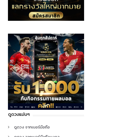
ดูดวงแม่นๆ
ดูดวง จากเบอร์มือถือ
ดูดวง จากเบอร์มือถือมงคล