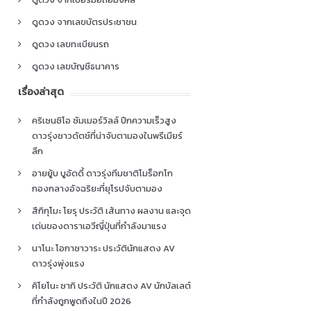
ดูดวง จากเลขบัตรประชาชน
ดูดวง เลขทะเบียนรถ
ดูดวง เลขบัญชีธนาคาร
เรื่องล่าสุด
คริเซนซิโอ ซัมเมอร์วิลล์ ปีกความเร็วสูง
ดาวรุ่งชาวดัตช์ที่น่าจับตามองในพรีเมียร์
ลีก
อายยู้บ บูอัดดี้ ดาวรุ่งทีมชาติโมร็อกโก
กองกลางอัจฉริยะที่ยุโรปจับตามอง
สึกิกุโมะ โยรุ ประวัติ เส้นทาง ผลงาน และจุด
เด่นของดาราเอวีญี่ปุ่นที่กำลังมาแรง
นาโนะ โอกาซาวาระ ประวัตินักแสดง AV
ดาวรุ่งพุ่งแรง
คิโยโนะ ซากิ ประวัติ นักแสดง AV นักบัลเลต์
ที่กำลังถูกพูดถึงในปี 2026