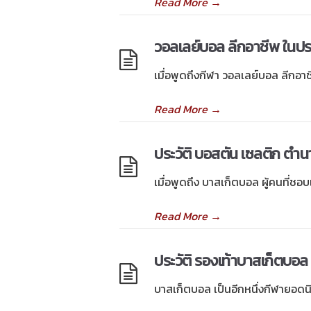
Read More
→
วอลเลย์บอล ลีกอาชีพ ในประ
เมื่อพูดถึงกีฬา วอลเลย์บอล ลีกอาชี
Read More
→
ประวัติ บอสตัน เซลติก ตำน
เมื่อพูดถึง บาสเก็ตบอล ผู้คนที่ช
Read More
→
ประวัติ รองเท้าบาสเก็ตบอล แ
บาสเก็ตบอล เป็นอีกหนึ่งกีฬายอดนิย