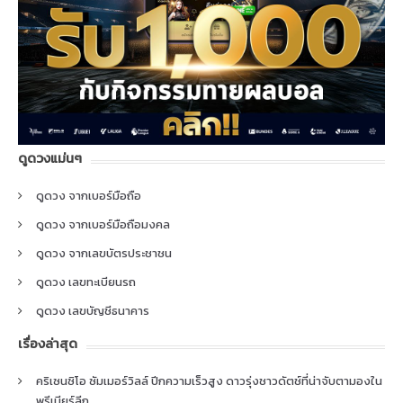
ดูดวงแม่นๆ
ดูดวง จากเบอร์มือถือ
ดูดวง จากเบอร์มือถือมงคล
ดูดวง จากเลขบัตรประชาชน
ดูดวง เลขทะเบียนรถ
ดูดวง เลขบัญชีธนาคาร
เรื่องล่าสุด
คริเซนซิโอ ซัมเมอร์วิลล์ ปีกความเร็วสูง ดาวรุ่งชาวดัตช์ที่น่าจับตามองใน
พรีเมียร์ลีก