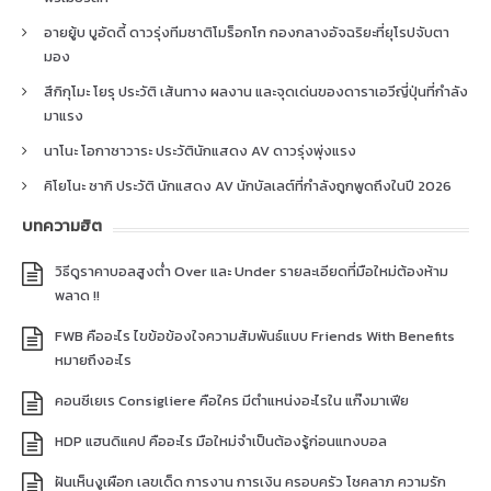
อายยู้บ บูอัดดี้ ดาวรุ่งทีมชาติโมร็อกโก กองกลางอัจฉริยะที่ยุโรปจับตา
มอง
สึกิกุโมะ โยรุ ประวัติ เส้นทาง ผลงาน และจุดเด่นของดาราเอวีญี่ปุ่นที่กำลัง
มาแรง
นาโนะ โอกาซาวาระ ประวัตินักแสดง AV ดาวรุ่งพุ่งแรง
คิโยโนะ ซากิ ประวัติ นักแสดง AV นักบัลเลต์ที่กำลังถูกพูดถึงในปี 2026
บทความฮิต
วิธีดูราคาบอลสูงต่ำ Over และ Under รายละเอียดที่มือใหม่ต้องห้าม
พลาด !!
FWB คืออะไร ไขข้อข้องใจความสัมพันธ์แบบ Friends With Benefits
หมายถึงอะไร
คอนซีเยเร Consigliere คือใคร มีตำแหน่งอะไรใน แก๊งมาเฟีย
HDP แฮนดิแคป คืออะไร มือใหม่จำเป็นต้องรู้ก่อนแทงบอล
ฝันเห็นงูเผือก เลขเด็ด การงาน การเงิน ครอบครัว โชคลาภ ความรัก