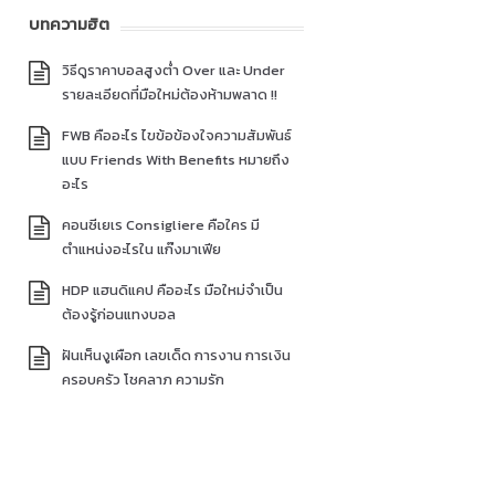
บทความฮิต
วิธีดูราคาบอลสูงต่ำ Over และ Under
รายละเอียดที่มือใหม่ต้องห้ามพลาด !!
FWB คืออะไร ไขข้อข้องใจความสัมพันธ์
แบบ Friends With Benefits หมายถึง
อะไร
คอนซีเยเร Consigliere คือใคร มี
ตำแหน่งอะไรใน แก๊งมาเฟีย
HDP แฮนดิแคป คืออะไร มือใหม่จำเป็น
ต้องรู้ก่อนแทงบอล
ฝันเห็นงูเผือก เลขเด็ด การงาน การเงิน
ครอบครัว โชคลาภ ความรัก