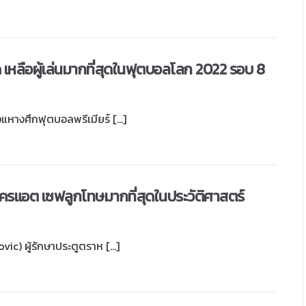
ด เหลือผู้เล่นมากที่สุดในฟุตบอลโลก 2022 รอบ 8
งแหางศึกฟุตบอลพรีเมียร์ […]
โครแอต เซฟลูกโทษมากที่สุดในประวัติศาสตร์
vic) ผู้รักษาประตูตราห […]