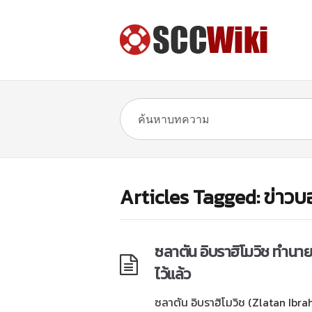
Articles Tagged: ข่าว
ซลาตัน อิบราฮิโมวิช ทำน
ไว้แล้ว
ซลาตัน อิบราฮิโมวิช (Zlatan Ibra