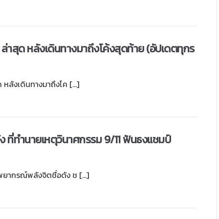
าสุด หลังเดินทางมาถึงโค้งสุดท้าย (อัปเดตทุกร
หลังเดินทางมาถึงโค […]
ัง ที่ทำนายเหตุวินาศกรรม 9/11 ฟันธงแชมป์
พยากรณ์พลังจิตชื่อดัง ช […]