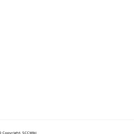
© Copyright, SCCWiki