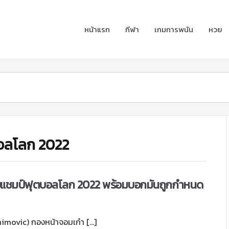
หน้าแรก
กีฬา
เกมการพนัน
หวย
บอลโลก 2022
ายแชมป์ฟุตบอลโลก 2022 พร้อมบอกมันถูกกำหนด
himovic) กองหน้าจอมเก๋า […]