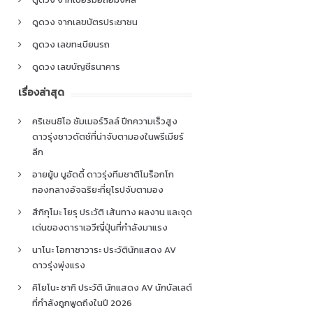
ดูดวง จากเลขบัตรประชาชน
ดูดวง เลขทะเบียนรถ
ดูดวง เลขบัญชีธนาคาร
เรื่องล่าสุด
คริเซนซิโอ ซัมเมอร์วิลล์ ปีกความเร็วสูง
ดาวรุ่งชาวดัตช์ที่น่าจับตามองในพรีเมียร์
ลีก
อายยู้บ บูอัดดี้ ดาวรุ่งทีมชาติโมร็อกโก
กองกลางอัจฉริยะที่ยุโรปจับตามอง
สึกิกุโมะ โยรุ ประวัติ เส้นทาง ผลงาน และจุด
เด่นของดาราเอวีญี่ปุ่นที่กำลังมาแรง
นาโนะ โอกาซาวาระ ประวัตินักแสดง AV
ดาวรุ่งพุ่งแรง
คิโยโนะ ซากิ ประวัติ นักแสดง AV นักบัลเลต์
ที่กำลังถูกพูดถึงในปี 2026