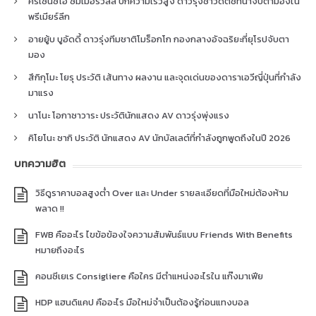
คริเซนซิโอ ซัมเมอร์วิลล์ ปีกความเร็วสูง ดาวรุ่งชาวดัตช์ที่น่าจับตามองใน
พรีเมียร์ลีก
อายยู้บ บูอัดดี้ ดาวรุ่งทีมชาติโมร็อกโก กองกลางอัจฉริยะที่ยุโรปจับตา
มอง
สึกิกุโมะ โยรุ ประวัติ เส้นทาง ผลงาน และจุดเด่นของดาราเอวีญี่ปุ่นที่กำลัง
มาแรง
นาโนะ โอกาซาวาระ ประวัตินักแสดง AV ดาวรุ่งพุ่งแรง
คิโยโนะ ซากิ ประวัติ นักแสดง AV นักบัลเลต์ที่กำลังถูกพูดถึงในปี 2026
บทความฮิต
วิธีดูราคาบอลสูงต่ำ Over และ Under รายละเอียดที่มือใหม่ต้องห้าม
พลาด !!
FWB คืออะไร ไขข้อข้องใจความสัมพันธ์แบบ Friends With Benefits
หมายถึงอะไร
คอนซีเยเร Consigliere คือใคร มีตำแหน่งอะไรใน แก๊งมาเฟีย
HDP แฮนดิแคป คืออะไร มือใหม่จำเป็นต้องรู้ก่อนแทงบอล