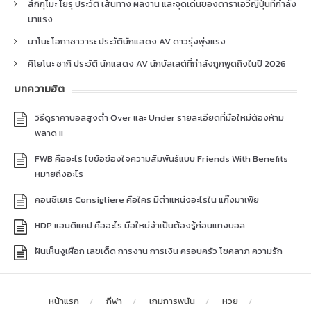
สึกิกุโมะ โยรุ ประวัติ เส้นทาง ผลงาน และจุดเด่นของดาราเอวีญี่ปุ่นที่กำลัง
มาแรง
นาโนะ โอกาซาวาระ ประวัตินักแสดง AV ดาวรุ่งพุ่งแรง
คิโยโนะ ซากิ ประวัติ นักแสดง AV นักบัลเลต์ที่กำลังถูกพูดถึงในปี 2026
บทความฮิต
วิธีดูราคาบอลสูงต่ำ Over และ Under รายละเอียดที่มือใหม่ต้องห้าม
พลาด !!
FWB คืออะไร ไขข้อข้องใจความสัมพันธ์แบบ Friends With Benefits
หมายถึงอะไร
คอนซีเยเร Consigliere คือใคร มีตำแหน่งอะไรใน แก๊งมาเฟีย
HDP แฮนดิแคป คืออะไร มือใหม่จำเป็นต้องรู้ก่อนแทงบอล
ฝันเห็นงูเผือก เลขเด็ด การงาน การเงิน ครอบครัว โชคลาภ ความรัก
หน้าแรก
กีฬา
เกมการพนัน
หวย