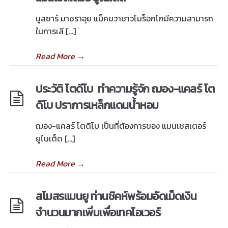
นูสซาร์ มาซราอุย แบ็คขวาชาวโมร็อกโกมีความสามารถ
ในการเลี […]
Read More
→
ประวัติ โตดีโบ ทำความรู้จัก ฌอง-แคลร์ โต
ดิโบ ปราการเหล็กแดนน้ำหอม
ฌอง-แคลร์ โตดิโบ เป็นที่ต้องการของ แมนเชสเตอร์
ยูไนเต็ด […]
Read More
→
สโมสรแมนยู ท่านชิคห์พร้อมอัดเม็ดเงิน
จำนวนมากเพิ่มเพื่อเทคโอเวอร์