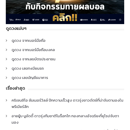
ดูดวงแม่นๆ
ดูดวง จากเบอร์มือถือ
ดูดวง จากเบอร์มือถือมงคล
ดูดวง จากเลขบัตรประชาชน
ดูดวง เลขทะเบียนรถ
ดูดวง เลขบัญชีธนาคาร
เรื่องล่าสุด
คริเซนซิโอ ซัมเมอร์วิลล์ ปีกความเร็วสูง ดาวรุ่งชาวดัตช์ที่น่าจับตามองใน
พรีเมียร์ลีก
อายยู้บ บูอัดดี้ ดาวรุ่งทีมชาติโมร็อกโก กองกลางอัจฉริยะที่ยุโรปจับตา
มอง