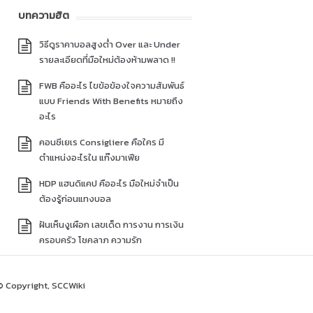
บทความฮิต
วิธีดูราคาบอลสูงต่ำ Over และ Under
รายละเอียดที่มือใหม่ต้องห้ามพลาด !!
FWB คืออะไร ไขข้อข้องใจความสัมพันธ์
แบบ Friends With Benefits หมายถึง
อะไร
คอนซีเยเร Consigliere คือใคร มี
ตำแหน่งอะไรใน แก๊งมาเฟีย
HDP แฮนดิแคป คืออะไร มือใหม่จำเป็น
ต้องรู้ก่อนแทงบอล
ฝันเห็นงูเผือก เลขเด็ด การงาน การเงิน
ครอบครัว โชคลาภ ความรัก
© Copyright, SCCWiki