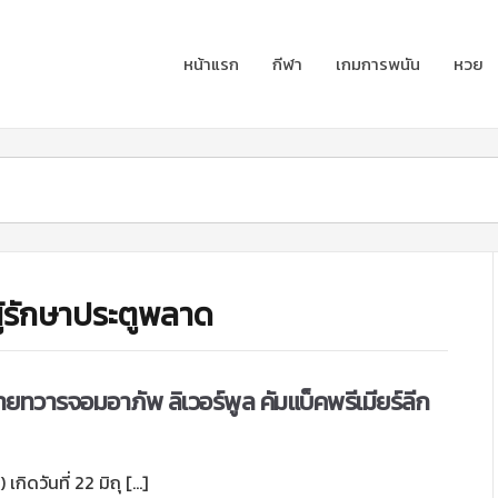
หน้าแรก
กีฬา
เกมการพนัน
หวย
ู้รักษาประตูพลาด
นายทวารจอมอาภัพ ลิเวอร์พูล คัมแบ็คพรีเมียร์ลีก
เกิดวันที่ 22 มิถุ […]