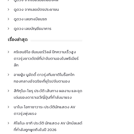
ดูดวง จากเลขบัตรประชาชน
ดูดวง เลขทะเบียนรถ
ดูดวง เลขบัญชีธนาคาร
เรื่องล่าสุด
คริเซนซิโอ ซัมเมอร์วิลล์ ปีกความเร็วสูง
ดาวรุ่งชาวดัตช์ที่น่าจับตามองในพรีเมียร์
ลีก
อายยู้บ บูอัดดี้ ดาวรุ่งทีมชาติโมร็อกโก
กองกลางอัจฉริยะที่ยุโรปจับตามอง
สึกิกุโมะ โยรุ ประวัติ เส้นทาง ผลงาน และจุด
เด่นของดาราเอวีญี่ปุ่นที่กำลังมาแรง
นาโนะ โอกาซาวาระ ประวัตินักแสดง AV
ดาวรุ่งพุ่งแรง
คิโยโนะ ซากิ ประวัติ นักแสดง AV นักบัลเลต์
ที่กำลังถูกพูดถึงในปี 2026