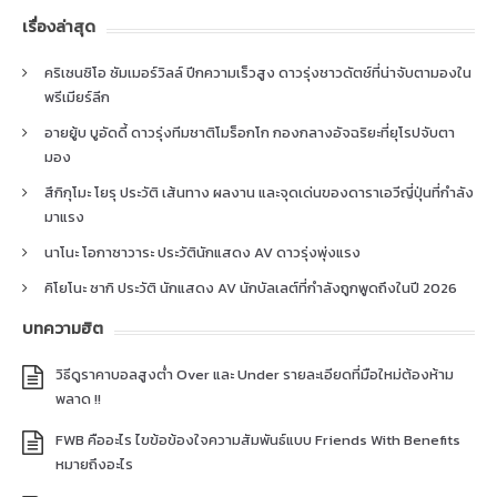
เรื่องล่าสุด
คริเซนซิโอ ซัมเมอร์วิลล์ ปีกความเร็วสูง ดาวรุ่งชาวดัตช์ที่น่าจับตามองใน
พรีเมียร์ลีก
อายยู้บ บูอัดดี้ ดาวรุ่งทีมชาติโมร็อกโก กองกลางอัจฉริยะที่ยุโรปจับตา
มอง
สึกิกุโมะ โยรุ ประวัติ เส้นทาง ผลงาน และจุดเด่นของดาราเอวีญี่ปุ่นที่กำลัง
มาแรง
นาโนะ โอกาซาวาระ ประวัตินักแสดง AV ดาวรุ่งพุ่งแรง
คิโยโนะ ซากิ ประวัติ นักแสดง AV นักบัลเลต์ที่กำลังถูกพูดถึงในปี 2026
บทความฮิต
วิธีดูราคาบอลสูงต่ำ Over และ Under รายละเอียดที่มือใหม่ต้องห้าม
พลาด !!
FWB คืออะไร ไขข้อข้องใจความสัมพันธ์แบบ Friends With Benefits
หมายถึงอะไร