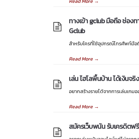
Read More
→
ทางเข้า gclub มือถือ ช่องทา
Gclub
สำหรับใครที่ใช้อุปกรณ์โทรศัพท์มือ
Read More
→
เล่น ไฮโลพื้นบ้าน ได้เงินจริ
อยากสร้างรายได้จากการเล่นเกมออน
Read More
→
สมัครเว็บพนัน รับเครดิตฟรี 