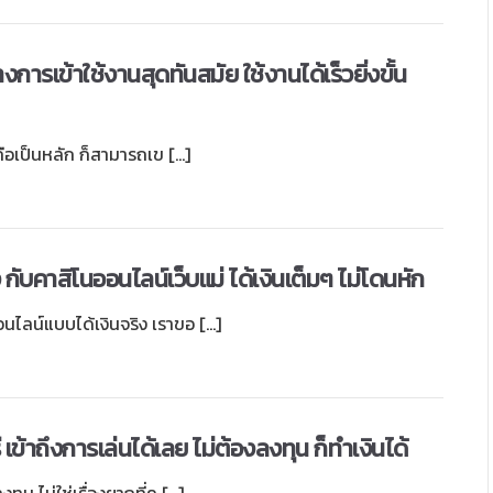
งการเข้าใช้งานสุดทันสมัย ใช้งานได้เร็วยิ่งขั้น
ถือเป็นหลัก ก็สามารถเข […]
ง กับคาสิโนออนไลน์เว็บแม่ ได้เงินเต็มๆ ไม่โดนหัก
ไลน์แบบได้เงินจริง เราขอ […]
เข้าถึงการเล่นได้เลย ไม่ต้องลงทุน ก็ทำเงินได้