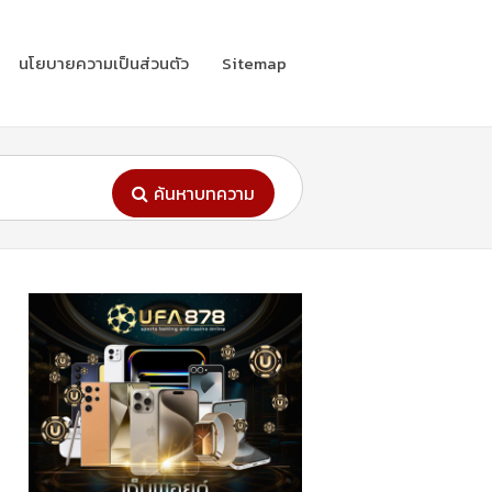
นโยบายความเป็นส่วนตัว
Sitemap
ค้นหาบทความ