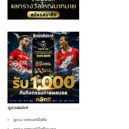
ดูดวงแม่นๆ
ดูดวง จากเบอร์มือถือ
ดูดวง จากเบอร์มือถือมงคล