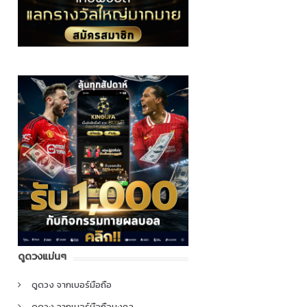
ดูดวงแม่นๆ
ดูดวง จากเบอร์มือถือ
ดูดวง จากเบอร์มือถือมงคล