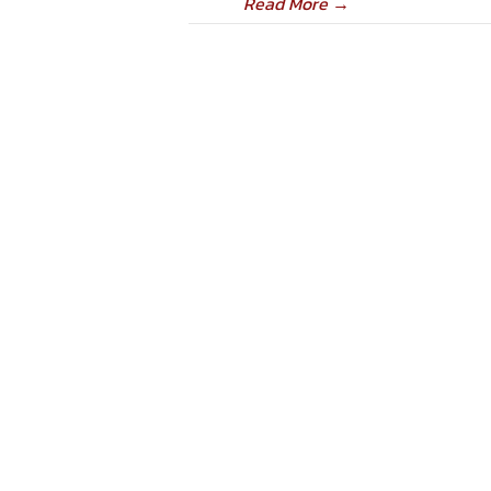
Read More
→