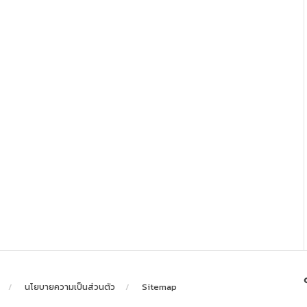
นโยบายความเป็นส่วนตัว
Sitemap