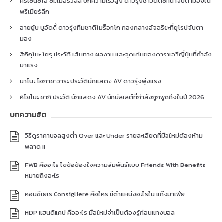
คริเซนซิโอ ซัมเมอร์วิลล์ ปีกความเร็วสูง ดาวรุ่งชาวดัตช์ที่น่าจับตามองใน
พรีเมียร์ลีก
อายยู้บ บูอัดดี้ ดาวรุ่งทีมชาติโมร็อกโก กองกลางอัจฉริยะที่ยุโรปจับตา
มอง
สึกิกุโมะ โยรุ ประวัติ เส้นทาง ผลงาน และจุดเด่นของดาราเอวีญี่ปุ่นที่กำลัง
มาแรง
นาโนะ โอกาซาวาระ ประวัตินักแสดง AV ดาวรุ่งพุ่งแรง
คิโยโนะ ซากิ ประวัติ นักแสดง AV นักบัลเลต์ที่กำลังถูกพูดถึงในปี 2026
บทความฮิต
วิธีดูราคาบอลสูงต่ำ Over และ Under รายละเอียดที่มือใหม่ต้องห้าม
พลาด !!
FWB คืออะไร ไขข้อข้องใจความสัมพันธ์แบบ Friends With Benefits
หมายถึงอะไร
คอนซีเยเร Consigliere คือใคร มีตำแหน่งอะไรใน แก๊งมาเฟีย
HDP แฮนดิแคป คืออะไร มือใหม่จำเป็นต้องรู้ก่อนแทงบอล