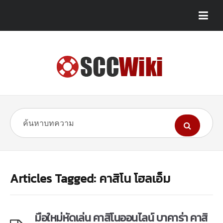
Articles Tagged: คาสิโน โฮลเอ็ม
มือใหม่หัดเล่น คาสิโนออนไลน์ บาคาร่า คาสิ