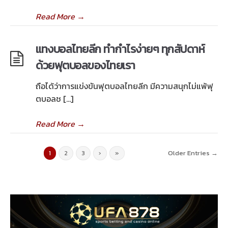
Read More
→
แทงบอลไทยลีก ทำกำไรง่ายๆ ทุกสัปดาห์
ด้วยฟุตบอลของไทยเรา
ถือได้ว่าการแข่งขันฟุตบอลไทยลีก มีความสนุกไม่แพ้ฟุ
ตบอลช […]
Read More
→
Older Entries →
1
2
3
›
»