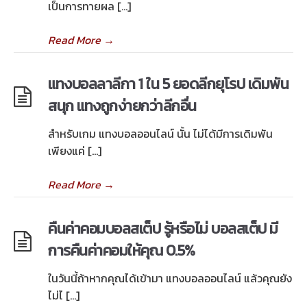
เป็นการทายผล […]
Read More
→
แทงบอลลาลีกา 1 ใน 5 ยอดลีกยุโรป เดิมพัน
สนุก แทงถูกง่ายกว่าลีกอื่น
สำหรับเกม แทงบอลออนไลน์ นั้น ไม่ได้มีการเดิมพัน
เพียงแค่ […]
Read More
→
คืนค่าคอมบอลสเต็ป รู้หรือไม่ บอลสเต็ป มี
การคืนค่าคอมให้คุณ 0.5%
ในวันนี้ถ้าหากคุณได้เข้ามา แทงบอลออนไลน์ แล้วคุณยัง
ไม่ไ […]