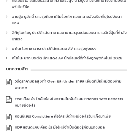
คริเซนซิโอ ซัมเมอร์วิลล์ ปีกความเร็วสูง ดาวรุ่งชาวดัตช์ที่น่าจับตามองใน
พรีเมียร์ลีก
อายยู้บ บูอัดดี้ ดาวรุ่งทีมชาติโมร็อกโก กองกลางอัจฉริยะที่ยุโรปจับตา
มอง
สึกิกุโมะ โยรุ ประวัติ เส้นทาง ผลงาน และจุดเด่นของดาราเอวีญี่ปุ่นที่กำลัง
มาแรง
นาโนะ โอกาซาวาระ ประวัตินักแสดง AV ดาวรุ่งพุ่งแรง
คิโยโนะ ซากิ ประวัติ นักแสดง AV นักบัลเลต์ที่กำลังถูกพูดถึงในปี 2026
บทความฮิต
วิธีดูราคาบอลสูงต่ำ Over และ Under รายละเอียดที่มือใหม่ต้องห้าม
พลาด !!
FWB คืออะไร ไขข้อข้องใจความสัมพันธ์แบบ Friends With Benefits
หมายถึงอะไร
คอนซีเยเร Consigliere คือใคร มีตำแหน่งอะไรใน แก๊งมาเฟีย
HDP แฮนดิแคป คืออะไร มือใหม่จำเป็นต้องรู้ก่อนแทงบอล