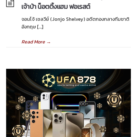
เจ้าป่า น็อตติ้งแฮม ฟอเรสต์
จอนโจ้ เชลวีย์ (Jonjo Shelvey) อดีตกองกลางทีมชาติ
อังกฤษ […]
Read More
→