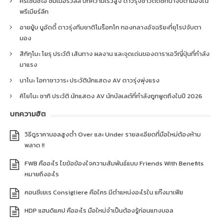
คริเซนซิโอ ซัมเมอร์วิลล์ ปีกความเร็วสูง ดาวรุ่งชาวดัตช์ที่น่าจับตามองใน
พรีเมียร์ลีก
อายยู้บ บูอัดดี้ ดาวรุ่งทีมชาติโมร็อกโก กองกลางอัจฉริยะที่ยุโรปจับตา
มอง
สึกิกุโมะ โยรุ ประวัติ เส้นทาง ผลงาน และจุดเด่นของดาราเอวีญี่ปุ่นที่กำลัง
มาแรง
นาโนะ โอกาซาวาระ ประวัตินักแสดง AV ดาวรุ่งพุ่งแรง
คิโยโนะ ซากิ ประวัติ นักแสดง AV นักบัลเลต์ที่กำลังถูกพูดถึงในปี 2026
บทความฮิต
วิธีดูราคาบอลสูงต่ำ Over และ Under รายละเอียดที่มือใหม่ต้องห้าม
พลาด !!
FWB คืออะไร ไขข้อข้องใจความสัมพันธ์แบบ Friends With Benefits
หมายถึงอะไร
คอนซีเยเร Consigliere คือใคร มีตำแหน่งอะไรใน แก๊งมาเฟีย
HDP แฮนดิแคป คืออะไร มือใหม่จำเป็นต้องรู้ก่อนแทงบอล