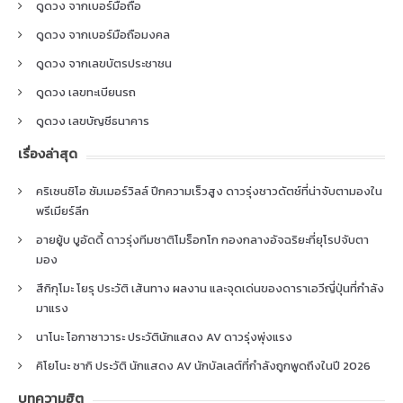
ดูดวง จากเบอร์มือถือ
ดูดวง จากเบอร์มือถือมงคล
ดูดวง จากเลขบัตรประชาชน
ดูดวง เลขทะเบียนรถ
ดูดวง เลขบัญชีธนาคาร
เรื่องล่าสุด
คริเซนซิโอ ซัมเมอร์วิลล์ ปีกความเร็วสูง ดาวรุ่งชาวดัตช์ที่น่าจับตามองใน
พรีเมียร์ลีก
อายยู้บ บูอัดดี้ ดาวรุ่งทีมชาติโมร็อกโก กองกลางอัจฉริยะที่ยุโรปจับตา
มอง
สึกิกุโมะ โยรุ ประวัติ เส้นทาง ผลงาน และจุดเด่นของดาราเอวีญี่ปุ่นที่กำลัง
มาแรง
นาโนะ โอกาซาวาระ ประวัตินักแสดง AV ดาวรุ่งพุ่งแรง
คิโยโนะ ซากิ ประวัติ นักแสดง AV นักบัลเลต์ที่กำลังถูกพูดถึงในปี 2026
บทความฮิต