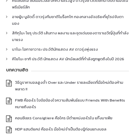
คริเซนซิโอ ซัมเมอร์วิลล์ ปีกความเร็วสูง ดาวรุ่งชาวดัตช์ที่น่าจับตามองใน
พรีเมียร์ลีก
อายยู้บ บูอัดดี้ ดาวรุ่งทีมชาติโมร็อกโก กองกลางอัจฉริยะที่ยุโรปจับตา
มอง
สึกิกุโมะ โยรุ ประวัติ เส้นทาง ผลงาน และจุดเด่นของดาราเอวีญี่ปุ่นที่กำลัง
มาแรง
นาโนะ โอกาซาวาระ ประวัตินักแสดง AV ดาวรุ่งพุ่งแรง
คิโยโนะ ซากิ ประวัติ นักแสดง AV นักบัลเลต์ที่กำลังถูกพูดถึงในปี 2026
บทความฮิต
วิธีดูราคาบอลสูงต่ำ Over และ Under รายละเอียดที่มือใหม่ต้องห้าม
พลาด !!
FWB คืออะไร ไขข้อข้องใจความสัมพันธ์แบบ Friends With Benefits
หมายถึงอะไร
คอนซีเยเร Consigliere คือใคร มีตำแหน่งอะไรใน แก๊งมาเฟีย
HDP แฮนดิแคป คืออะไร มือใหม่จำเป็นต้องรู้ก่อนแทงบอล