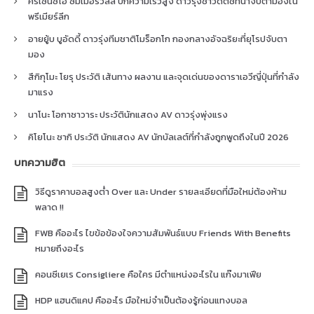
คริเซนซิโอ ซัมเมอร์วิลล์ ปีกความเร็วสูง ดาวรุ่งชาวดัตช์ที่น่าจับตามองใน
พรีเมียร์ลีก
อายยู้บ บูอัดดี้ ดาวรุ่งทีมชาติโมร็อกโก กองกลางอัจฉริยะที่ยุโรปจับตา
มอง
สึกิกุโมะ โยรุ ประวัติ เส้นทาง ผลงาน และจุดเด่นของดาราเอวีญี่ปุ่นที่กำลัง
มาแรง
นาโนะ โอกาซาวาระ ประวัตินักแสดง AV ดาวรุ่งพุ่งแรง
คิโยโนะ ซากิ ประวัติ นักแสดง AV นักบัลเลต์ที่กำลังถูกพูดถึงในปี 2026
บทความฮิต
วิธีดูราคาบอลสูงต่ำ Over และ Under รายละเอียดที่มือใหม่ต้องห้าม
พลาด !!
FWB คืออะไร ไขข้อข้องใจความสัมพันธ์แบบ Friends With Benefits
หมายถึงอะไร
คอนซีเยเร Consigliere คือใคร มีตำแหน่งอะไรใน แก๊งมาเฟีย
HDP แฮนดิแคป คืออะไร มือใหม่จำเป็นต้องรู้ก่อนแทงบอล