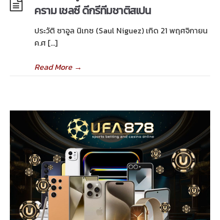
คราม เชลซี ดีกรีทีมชาติสเปน
ประวัติ ซาอูล นิเกซ (Saul Niguez) เกิด 21 พฤศจิกายน
ค.ศ […]
Read More
→