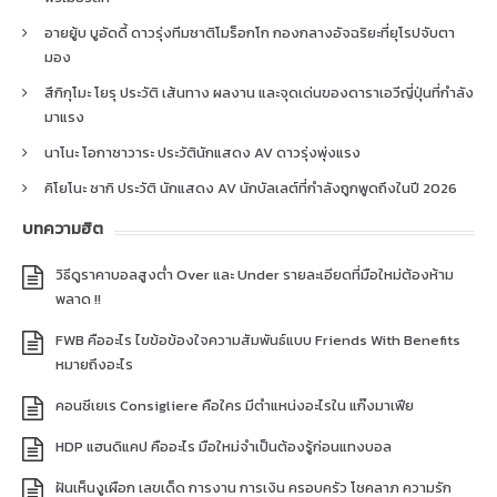
อายยู้บ บูอัดดี้ ดาวรุ่งทีมชาติโมร็อกโก กองกลางอัจฉริยะที่ยุโรปจับตา
มอง
สึกิกุโมะ โยรุ ประวัติ เส้นทาง ผลงาน และจุดเด่นของดาราเอวีญี่ปุ่นที่กำลัง
มาแรง
นาโนะ โอกาซาวาระ ประวัตินักแสดง AV ดาวรุ่งพุ่งแรง
คิโยโนะ ซากิ ประวัติ นักแสดง AV นักบัลเลต์ที่กำลังถูกพูดถึงในปี 2026
บทความฮิต
วิธีดูราคาบอลสูงต่ำ Over และ Under รายละเอียดที่มือใหม่ต้องห้าม
พลาด !!
FWB คืออะไร ไขข้อข้องใจความสัมพันธ์แบบ Friends With Benefits
หมายถึงอะไร
คอนซีเยเร Consigliere คือใคร มีตำแหน่งอะไรใน แก๊งมาเฟีย
HDP แฮนดิแคป คืออะไร มือใหม่จำเป็นต้องรู้ก่อนแทงบอล
ฝันเห็นงูเผือก เลขเด็ด การงาน การเงิน ครอบครัว โชคลาภ ความรัก