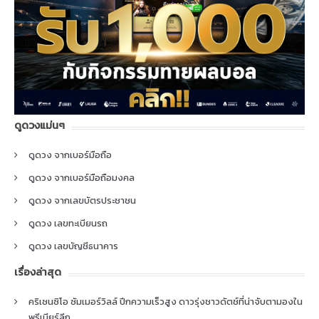
ดูดวงแม่นๆ
ดูดวง จากเบอร์มือถือ
ดูดวง จากเบอร์มือถือมงคล
ดูดวง จากเลขบัตรประชาชน
ดูดวง เลขทะเบียนรถ
ดูดวง เลขบัญชีธนาคาร
เรื่องล่าสุด
คริเซนซิโอ ซัมเมอร์วิลล์ ปีกความเร็วสูง ดาวรุ่งชาวดัตช์ที่น่าจับตามองใน
พรีเมียร์ลีก