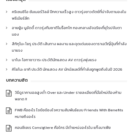
คริเซนซิโอ ซัมเมอร์วิลล์ ปีกความเร็วสูง ดาวรุ่งชาวดัตช์ที่น่าจับตามองใน
พรีเมียร์ลีก
อายยู้บ บูอัดดี้ ดาวรุ่งทีมชาติโมร็อกโก กองกลางอัจฉริยะที่ยุโรปจับตา
มอง
สึกิกุโมะ โยรุ ประวัติ เส้นทาง ผลงาน และจุดเด่นของดาราเอวีญี่ปุ่นที่กำลัง
มาแรง
นาโนะ โอกาซาวาระ ประวัตินักแสดง AV ดาวรุ่งพุ่งแรง
คิโยโนะ ซากิ ประวัติ นักแสดง AV นักบัลเลต์ที่กำลังถูกพูดถึงในปี 2026
บทความฮิต
วิธีดูราคาบอลสูงต่ำ Over และ Under รายละเอียดที่มือใหม่ต้องห้าม
พลาด !!
FWB คืออะไร ไขข้อข้องใจความสัมพันธ์แบบ Friends With Benefits
หมายถึงอะไร
คอนซีเยเร Consigliere คือใคร มีตำแหน่งอะไรใน แก๊งมาเฟีย