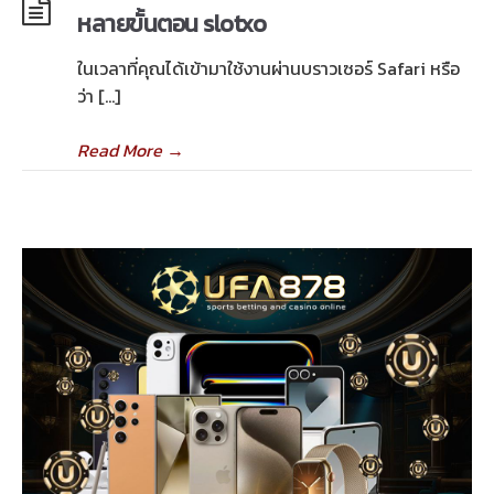
หลายขั้นตอน slotxo
ในเวลาที่คุณได้เข้ามาใช้งานผ่านบราวเซอร์ Safari หรือ
ว่า […]
Read More
→