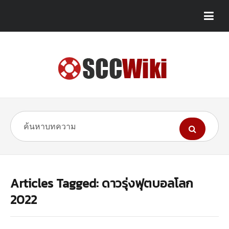
Articles Tagged: ดาวรุ่งฟุตบอลโลก
2022