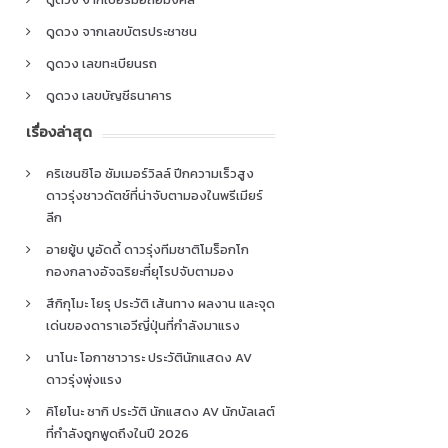
ดูดวง จากเลขบัตรประชาชน
ดูดวง เลขทะเบียนรถ
ดูดวง เลขบัญชีธนาคาร
เรื่องล่าสุด
คริเซนซิโอ ซัมเมอร์วิลล์ ปีกความเร็วสูง
ดาวรุ่งชาวดัตช์ที่น่าจับตามองในพรีเมียร์
ลีก
อายยู้บ บูอัดดี้ ดาวรุ่งทีมชาติโมร็อกโก
กองกลางอัจฉริยะที่ยุโรปจับตามอง
สึกิกุโมะ โยรุ ประวัติ เส้นทาง ผลงาน และจุด
เด่นของดาราเอวีญี่ปุ่นที่กำลังมาแรง
นาโนะ โอกาซาวาระ ประวัตินักแสดง AV
ดาวรุ่งพุ่งแรง
คิโยโนะ ซากิ ประวัติ นักแสดง AV นักบัลเลต์
ที่กำลังถูกพูดถึงในปี 2026