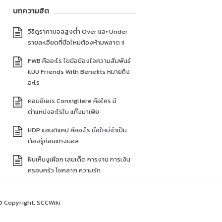
บทความฮิต
วิธีดูราคาบอลสูงต่ำ Over และ Under
รายละเอียดที่มือใหม่ต้องห้ามพลาด !!
FWB คืออะไร ไขข้อข้องใจความสัมพันธ์
แบบ Friends With Benefits หมายถึง
อะไร
คอนซีเยเร Consigliere คือใคร มี
ตำแหน่งอะไรใน แก๊งมาเฟีย
HDP แฮนดิแคป คืออะไร มือใหม่จำเป็น
ต้องรู้ก่อนแทงบอล
ฝันเห็นงูเผือก เลขเด็ด การงาน การเงิน
ครอบครัว โชคลาภ ความรัก
© Copyright, SCCWiki