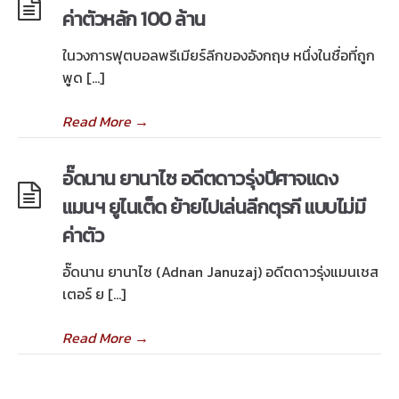
ค่าตัวหลัก 100 ล้าน
ในวงการฟุตบอลพรีเมียร์ลีกของอังกฤษ หนึ่งในชื่อที่ถูก
พูด […]
Read More
→
อั๊ดนาน ยานาไซ อดีตดาวรุ่งปีศาจแดง
แมนฯ ยูไนเต็ด ย้ายไปเล่นลีกตุรกี แบบไม่มี
ค่าตัว
อั๊ดนาน ยานาไซ (Adnan Januzaj) อดีตดาวรุ่งแมนเชส
เตอร์ ย […]
Read More
→