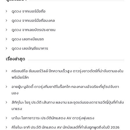
ดูดวง จากเบอร์มือถือ
ดูดวง จากเบอร์มือถือมงคล
ดูดวง จากเลขบัตรประชาชน
ดูดวง เลขทะเบียนรถ
ดูดวง เลขบัญชีธนาคาร
เรื่องล่าสุด
คริเซนซิโอ ซัมเมอร์วิลล์ ปีกความเร็วสูง ดาวรุ่งชาวดัตช์ที่น่าจับตามองใน
พรีเมียร์ลีก
อายยู้บ บูอัดดี้ ดาวรุ่งทีมชาติโมร็อกโก กองกลางอัจฉริยะที่ยุโรปจับตา
มอง
สึกิกุโมะ โยรุ ประวัติ เส้นทาง ผลงาน และจุดเด่นของดาราเอวีญี่ปุ่นที่กำลัง
มาแรง
นาโนะ โอกาซาวาระ ประวัตินักแสดง AV ดาวรุ่งพุ่งแรง
คิโยโนะ ซากิ ประวัติ นักแสดง AV นักบัลเลต์ที่กำลังถูกพูดถึงในปี 2026