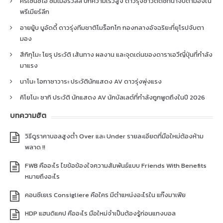
คริเซนซิโอ ซัมเมอร์วิลล์ ปีกความเร็วสูง ดาวรุ่งชาวดัตช์ที่น่าจับตามองใน
พรีเมียร์ลีก
อายยู้บ บูอัดดี้ ดาวรุ่งทีมชาติโมร็อกโก กองกลางอัจฉริยะที่ยุโรปจับตา
มอง
สึกิกุโมะ โยรุ ประวัติ เส้นทาง ผลงาน และจุดเด่นของดาราเอวีญี่ปุ่นที่กำลัง
มาแรง
นาโนะ โอกาซาวาระ ประวัตินักแสดง AV ดาวรุ่งพุ่งแรง
คิโยโนะ ซากิ ประวัติ นักแสดง AV นักบัลเลต์ที่กำลังถูกพูดถึงในปี 2026
บทความฮิต
วิธีดูราคาบอลสูงต่ำ Over และ Under รายละเอียดที่มือใหม่ต้องห้าม
พลาด !!
FWB คืออะไร ไขข้อข้องใจความสัมพันธ์แบบ Friends With Benefits
หมายถึงอะไร
คอนซีเยเร Consigliere คือใคร มีตำแหน่งอะไรใน แก๊งมาเฟีย
HDP แฮนดิแคป คืออะไร มือใหม่จำเป็นต้องรู้ก่อนแทงบอล