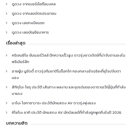
ดูดวง จากเบอร์มือถือมงคล
ดูดวง จากเลขบัตรประชาชน
ดูดวง เลขทะเบียนรถ
ดูดวง เลขบัญชีธนาคาร
เรื่องล่าสุด
คริเซนซิโอ ซัมเมอร์วิลล์ ปีกความเร็วสูง ดาวรุ่งชาวดัตช์ที่น่าจับตามองใน
พรีเมียร์ลีก
อายยู้บ บูอัดดี้ ดาวรุ่งทีมชาติโมร็อกโก กองกลางอัจฉริยะที่ยุโรปจับตา
มอง
สึกิกุโมะ โยรุ ประวัติ เส้นทาง ผลงาน และจุดเด่นของดาราเอวีญี่ปุ่นที่กำลัง
มาแรง
นาโนะ โอกาซาวาระ ประวัตินักแสดง AV ดาวรุ่งพุ่งแรง
คิโยโนะ ซากิ ประวัติ นักแสดง AV นักบัลเลต์ที่กำลังถูกพูดถึงในปี 2026
บทความฮิต