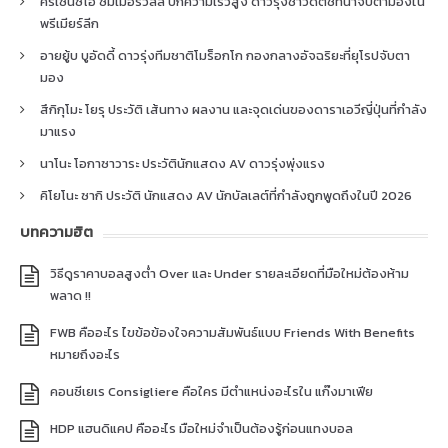
คริเซนซิโอ ซัมเมอร์วิลล์ ปีกความเร็วสูง ดาวรุ่งชาวดัตช์ที่น่าจับตามองใน
พรีเมียร์ลีก
อายยู้บ บูอัดดี้ ดาวรุ่งทีมชาติโมร็อกโก กองกลางอัจฉริยะที่ยุโรปจับตา
มอง
สึกิกุโมะ โยรุ ประวัติ เส้นทาง ผลงาน และจุดเด่นของดาราเอวีญี่ปุ่นที่กำลัง
มาแรง
นาโนะ โอกาซาวาระ ประวัตินักแสดง AV ดาวรุ่งพุ่งแรง
คิโยโนะ ซากิ ประวัติ นักแสดง AV นักบัลเลต์ที่กำลังถูกพูดถึงในปี 2026
บทความฮิต
วิธีดูราคาบอลสูงต่ำ Over และ Under รายละเอียดที่มือใหม่ต้องห้าม
พลาด !!
FWB คืออะไร ไขข้อข้องใจความสัมพันธ์แบบ Friends With Benefits
หมายถึงอะไร
คอนซีเยเร Consigliere คือใคร มีตำแหน่งอะไรใน แก๊งมาเฟีย
HDP แฮนดิแคป คืออะไร มือใหม่จำเป็นต้องรู้ก่อนแทงบอล