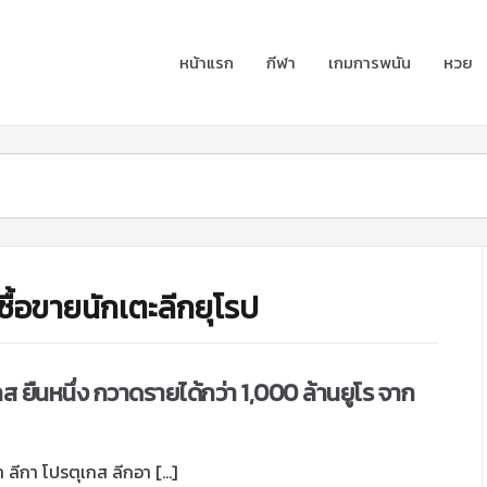
หน้าแรก
กีฬา
เกมการพนัน
หวย
ื้อขายนักเตะลีกยุโรป
กส ยืนหนึ่ง กวาดรายได้กว่า 1,000 ล้านยูโร จาก
า ลีกา โปรตุเกส ลีกอา […]