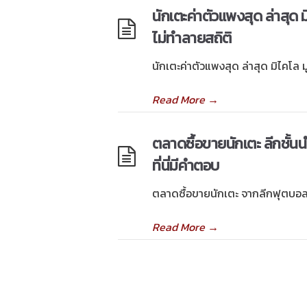
นักเตะค่าตัวแพงสุด ล่าสุด 
ไม่ทำลายสถิติ
นักเตะค่าตัวแพงสุด ล่าสุด มิไคโล ม
Read More
→
ตลาดซื้อขายนักเตะ ลีกชั้นน
ที่นี่มีคำตอบ
ตลาดซื้อขายนักเตะ จากลีกฟุตบอลดั
Read More
→