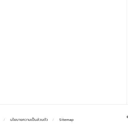
นโยบายความเป็นส่วนตัว
Sitemap