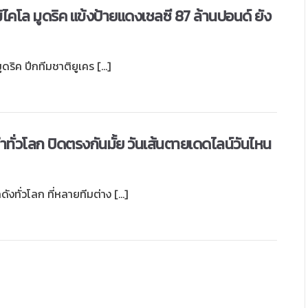
มิไคโล มูดริค แข้งป้ายแดงเชลซี 87 ล้านปอนด์ ยัง
ูดริค ปีกทีมชาติยูเคร […]
ำทั่วโลก ปิดตรงกันมั้ย วันเส้นตายเดดไลน์วันไหน
งทั่วโลก ที่หลายทีมต่าง […]