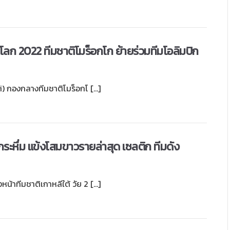
ลโลก 2022 ทีมชาติโมร็อกโก ย้ายร่วมทีมโอลิมปิก
i) กองกลางทีมชาติโมร็อกโ […]
ระหึ่ม แข้งโสมขาวรายล่าสุด เซลติก ทีมดัง
้าทีมชาติเกาหลีใต้ วัย 2 […]