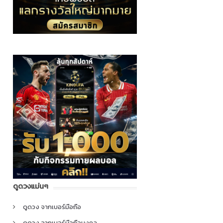
ดูดวงแม่นๆ
ดูดวง จากเบอร์มือถือ
ดูดวง จากเบอร์มือถือมงคล