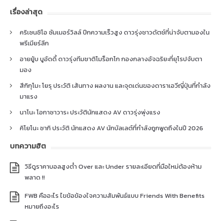
เรื่องล่าสุด
คริเซนซิโอ ซัมเมอร์วิลล์ ปีกความเร็วสูง ดาวรุ่งชาวดัตช์ที่น่าจับตามองใน
พรีเมียร์ลีก
อายยู้บ บูอัดดี้ ดาวรุ่งทีมชาติโมร็อกโก กองกลางอัจฉริยะที่ยุโรปจับตา
มอง
สึกิกุโมะ โยรุ ประวัติ เส้นทาง ผลงาน และจุดเด่นของดาราเอวีญี่ปุ่นที่กำลัง
มาแรง
นาโนะ โอกาซาวาระ ประวัตินักแสดง AV ดาวรุ่งพุ่งแรง
คิโยโนะ ซากิ ประวัติ นักแสดง AV นักบัลเลต์ที่กำลังถูกพูดถึงในปี 2026
บทความฮิต
วิธีดูราคาบอลสูงต่ำ Over และ Under รายละเอียดที่มือใหม่ต้องห้าม
พลาด !!
FWB คืออะไร ไขข้อข้องใจความสัมพันธ์แบบ Friends With Benefits
หมายถึงอะไร