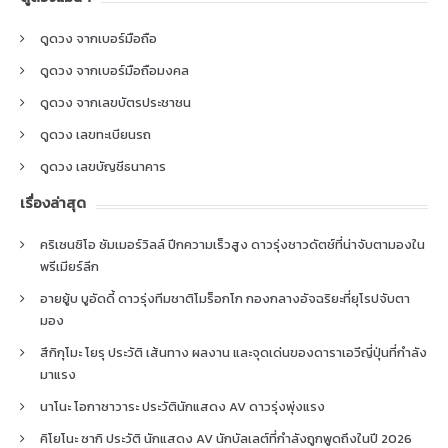
ดูดวง จากเบอร์มือถือ
ดูดวง จากเบอร์มือถือมงคล
ดูดวง จากเลขบัตรประชาชน
ดูดวง เลขทะเบียนรถ
ดูดวง เลขบัญชีธนาคาร
เรื่องล่าสุด
คริเซนซิโอ ซัมเมอร์วิลล์ ปีกความเร็วสูง ดาวรุ่งชาวดัตช์ที่น่าจับตามองใน
พรีเมียร์ลีก
อายยู้บ บูอัดดี้ ดาวรุ่งทีมชาติโมร็อกโก กองกลางอัจฉริยะที่ยุโรปจับตา
มอง
สึกิกุโมะ โยรุ ประวัติ เส้นทาง ผลงาน และจุดเด่นของดาราเอวีญี่ปุ่นที่กำลัง
มาแรง
นาโนะ โอกาซาวาระ ประวัตินักแสดง AV ดาวรุ่งพุ่งแรง
คิโยโนะ ซากิ ประวัติ นักแสดง AV นักบัลเลต์ที่กำลังถูกพูดถึงในปี 2026