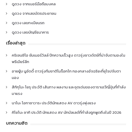
ดูดวง จากเบอร์มือถือมงคล
ดูดวง จากเลขบัตรประชาชน
ดูดวง เลขทะเบียนรถ
ดูดวง เลขบัญชีธนาคาร
เรื่องล่าสุด
คริเซนซิโอ ซัมเมอร์วิลล์ ปีกความเร็วสูง ดาวรุ่งชาวดัตช์ที่น่าจับตามองใน
พรีเมียร์ลีก
อายยู้บ บูอัดดี้ ดาวรุ่งทีมชาติโมร็อกโก กองกลางอัจฉริยะที่ยุโรปจับตา
มอง
สึกิกุโมะ โยรุ ประวัติ เส้นทาง ผลงาน และจุดเด่นของดาราเอวีญี่ปุ่นที่กำลัง
มาแรง
นาโนะ โอกาซาวาระ ประวัตินักแสดง AV ดาวรุ่งพุ่งแรง
คิโยโนะ ซากิ ประวัติ นักแสดง AV นักบัลเลต์ที่กำลังถูกพูดถึงในปี 2026
บทความฮิต