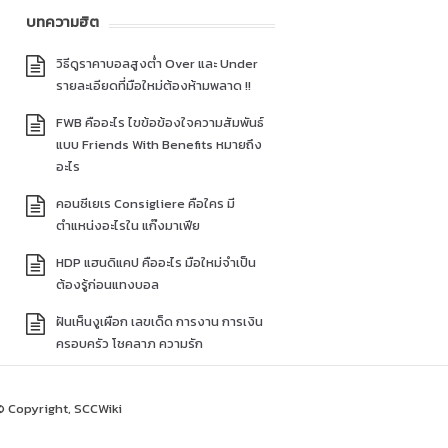
บทความฮิต
วิธีดูราคาบอลสูงต่ำ Over และ Under
รายละเอียดที่มือใหม่ต้องห้ามพลาด !!
FWB คืออะไร ไขข้อข้องใจความสัมพันธ์
แบบ Friends With Benefits หมายถึง
อะไร
คอนซีเยเร Consigliere คือใคร มี
ตำแหน่งอะไรใน แก๊งมาเฟีย
HDP แฮนดิแคป คืออะไร มือใหม่จำเป็น
ต้องรู้ก่อนแทงบอล
ฝันเห็นงูเผือก เลขเด็ด การงาน การเงิน
ครอบครัว โชคลาภ ความรัก
© Copyright, SCCWiki