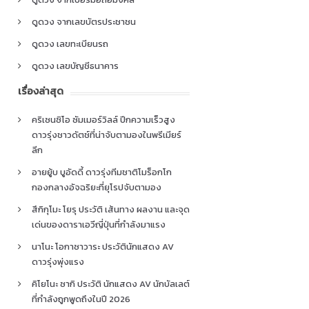
ดูดวง จากเลขบัตรประชาชน
ดูดวง เลขทะเบียนรถ
ดูดวง เลขบัญชีธนาคาร
เรื่องล่าสุด
คริเซนซิโอ ซัมเมอร์วิลล์ ปีกความเร็วสูง
ดาวรุ่งชาวดัตช์ที่น่าจับตามองในพรีเมียร์
ลีก
อายยู้บ บูอัดดี้ ดาวรุ่งทีมชาติโมร็อกโก
กองกลางอัจฉริยะที่ยุโรปจับตามอง
สึกิกุโมะ โยรุ ประวัติ เส้นทาง ผลงาน และจุด
เด่นของดาราเอวีญี่ปุ่นที่กำลังมาแรง
นาโนะ โอกาซาวาระ ประวัตินักแสดง AV
ดาวรุ่งพุ่งแรง
คิโยโนะ ซากิ ประวัติ นักแสดง AV นักบัลเลต์
ที่กำลังถูกพูดถึงในปี 2026