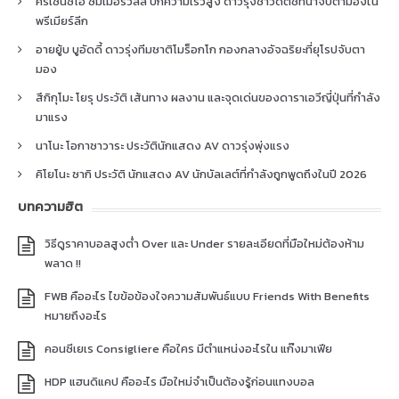
คริเซนซิโอ ซัมเมอร์วิลล์ ปีกความเร็วสูง ดาวรุ่งชาวดัตช์ที่น่าจับตามองใน
พรีเมียร์ลีก
อายยู้บ บูอัดดี้ ดาวรุ่งทีมชาติโมร็อกโก กองกลางอัจฉริยะที่ยุโรปจับตา
มอง
สึกิกุโมะ โยรุ ประวัติ เส้นทาง ผลงาน และจุดเด่นของดาราเอวีญี่ปุ่นที่กำลัง
มาแรง
นาโนะ โอกาซาวาระ ประวัตินักแสดง AV ดาวรุ่งพุ่งแรง
คิโยโนะ ซากิ ประวัติ นักแสดง AV นักบัลเลต์ที่กำลังถูกพูดถึงในปี 2026
บทความฮิต
วิธีดูราคาบอลสูงต่ำ Over และ Under รายละเอียดที่มือใหม่ต้องห้าม
พลาด !!
FWB คืออะไร ไขข้อข้องใจความสัมพันธ์แบบ Friends With Benefits
หมายถึงอะไร
คอนซีเยเร Consigliere คือใคร มีตำแหน่งอะไรใน แก๊งมาเฟีย
HDP แฮนดิแคป คืออะไร มือใหม่จำเป็นต้องรู้ก่อนแทงบอล