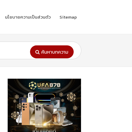
นโยบายความเป็นส่วนตัว
Sitemap
ค้นหาบทความ