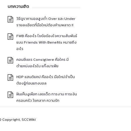
บทความฮิต
วิธีดูราคาบอลสูงต่ำ Over และ Under
รายละเอียดที่มือใหม่ต้องห้ามพลาด !!
FWB คืออะไร ไขข้อข้องใจความสัมพันธ์
แบบ Friends With Benefits หมายถึง
อะไร
คอนซีเยเร Consigliere คือใคร มี
ตำแหน่งอะไรใน แก๊งมาเฟีย
HDP แฮนดิแคป คืออะไร มือใหม่จำเป็น
ต้องรู้ก่อนแทงบอล
ฝันเห็นงูเผือก เลขเด็ด การงาน การเงิน
ครอบครัว โชคลาภ ความรัก
© Copyright, SCCWiki