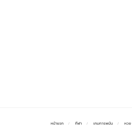
หน้าแรก
กีฬา
เกมการพนัน
หวย