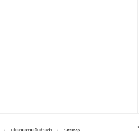
นโยบายความเป็นส่วนตัว
Sitemap